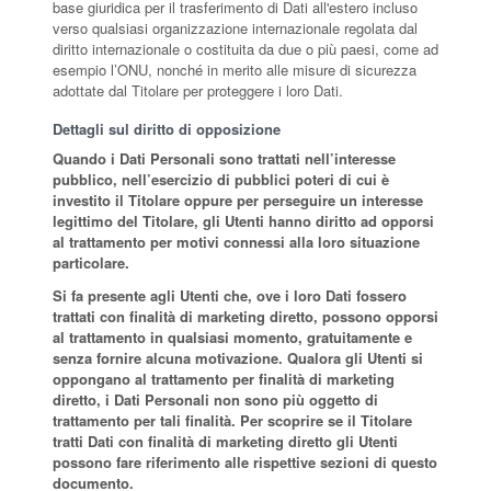
base giuridica per il trasferimento di Dati all'estero incluso
verso qualsiasi organizzazione internazionale regolata dal
diritto internazionale o costituita da due o più paesi, come ad
esempio l’ONU, nonché in merito alle misure di sicurezza
adottate dal Titolare per proteggere i loro Dati.
Dettagli sul diritto di opposizione
Quando i Dati Personali sono trattati nell’interesse
pubblico, nell’esercizio di pubblici poteri di cui è
investito il Titolare oppure per perseguire un interesse
legittimo del Titolare, gli Utenti hanno diritto ad opporsi
al trattamento per motivi connessi alla loro situazione
particolare.
Si fa presente agli Utenti che, ove i loro Dati fossero
trattati con finalità di marketing diretto, possono opporsi
al trattamento in qualsiasi momento, gratuitamente e
senza fornire alcuna motivazione. Qualora gli Utenti si
oppongano al trattamento per finalità di marketing
diretto, i Dati Personali non sono più oggetto di
trattamento per tali finalità. Per scoprire se il Titolare
tratti Dati con finalità di marketing diretto gli Utenti
possono fare riferimento alle rispettive sezioni di questo
documento.