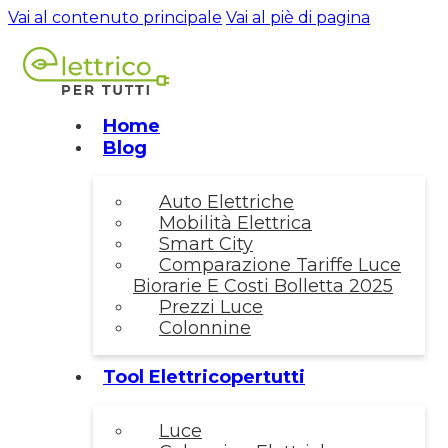
Vai al contenuto principale
Vai al piè di pagina
Home
Blog
Auto Elettriche
Mobilità Elettrica
Smart City
Comparazione Tariffe Luce
Biorarie E Costi Bolletta 2025
Prezzi Luce
Colonnine
Tool Elettricopertutti
Luce