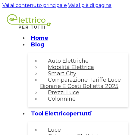
Vai al contenuto principale
Vai al piè di pagina
Home
Blog
Auto Elettriche
Mobilità Elettrica
Smart City
Comparazione Tariffe Luce
Biorarie E Costi Bolletta 2025
Prezzi Luce
Colonnine
Tool Elettricopertutti
Luce