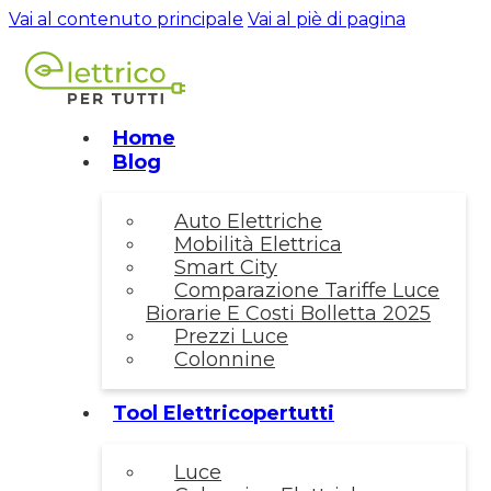
Vai al contenuto principale
Vai al piè di pagina
Home
Blog
Auto Elettriche
Mobilità Elettrica
Smart City
Comparazione Tariffe Luce
Biorarie E Costi Bolletta 2025
Prezzi Luce
Colonnine
Tool Elettricopertutti
Luce