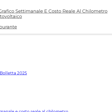
rafico Settimanale E Costo Reale Al Chilometro
ovoltaico
rburante
 Bolletta 2025
manale e costo reale al chilometro