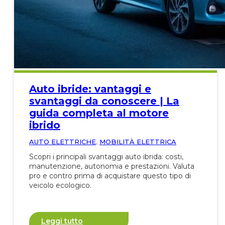
Auto ibride: vantaggi e
svantaggi da conoscere | La
guida completa al motore
ibrido
AUTO ELETTRICHE
,
MOBILITÀ ELETTRICA
Scopri i principali svantaggi auto ibrida: costi,
manutenzione, autonomia e prestazioni. Valuta
pro e contro prima di acquistare questo tipo di
veicolo ecologico.
Leggi tutto