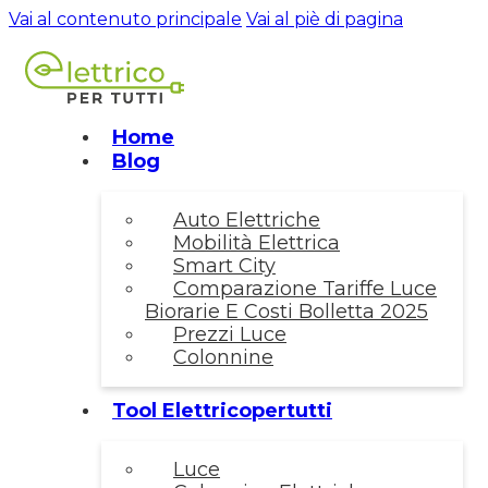
Vai al contenuto principale
Vai al piè di pagina
Home
Blog
Auto Elettriche
Mobilità Elettrica
Smart City
Comparazione Tariffe Luce
Biorarie E Costi Bolletta 2025
Prezzi Luce
Colonnine
Tool Elettricopertutti
Luce