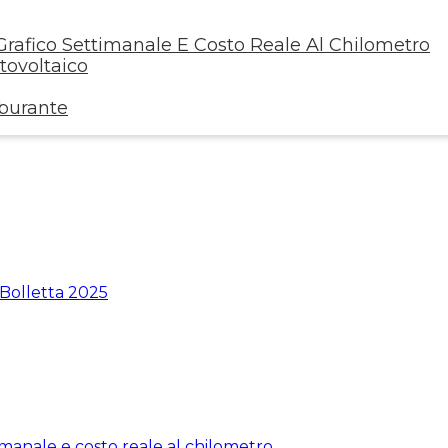
rafico Settimanale E Costo Reale Al Chilometro
ovoltaico
rburante
 Bolletta 2025
manale e costo reale al chilometro