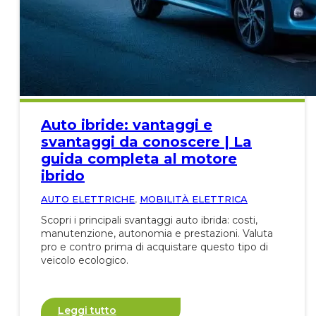
Auto ibride: vantaggi e
svantaggi da conoscere | La
guida completa al motore
ibrido
AUTO ELETTRICHE
,
MOBILITÀ ELETTRICA
Scopri i principali svantaggi auto ibrida: costi,
manutenzione, autonomia e prestazioni. Valuta
pro e contro prima di acquistare questo tipo di
veicolo ecologico.
Leggi tutto