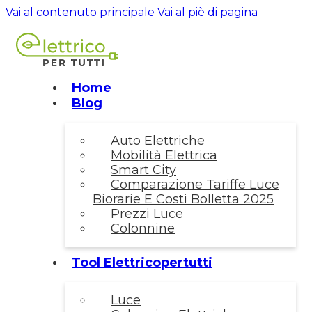
Vai al contenuto principale
Vai al piè di pagina
Home
Blog
Auto Elettriche
Mobilità Elettrica
Smart City
Comparazione Tariffe Luce
Biorarie E Costi Bolletta 2025
Prezzi Luce
Colonnine
Tool Elettricopertutti
Luce