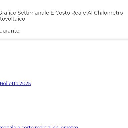
rafico Settimanale E Costo Reale Al Chilometro
ovoltaico
rburante
 Bolletta 2025
manale e costo reale al chilometro