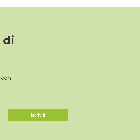
 di
o con
Iscriviti