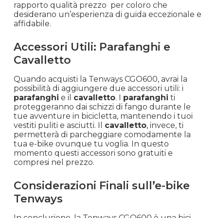
rapporto qualità prezzo per coloro che
desiderano un’esperienza di guida eccezionale e
affidabile.
Accessori Utili: Parafanghi e
Cavalletto
Quando acquisti la Tenways CGO600, avrai la
possibilità di aggiungere due accessori utili: i
parafanghi
e il
cavalletto
. I
parafanghi
ti
proteggeranno dai schizzi di fango durante le
tue avventure in bicicletta, mantenendo i tuoi
vestiti puliti e asciutti. Il
cavalletto
, invece, ti
permetterà di parcheggiare comodamente la
tua e-bike ovunque tu voglia. In questo
momento questi accessori sono gratuiti e
compresi nel prezzo.
Considerazioni Finali sull’e-bike
Tenways
In conclusione, la Tenways CGO600 è una bici