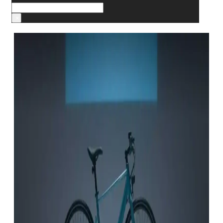
Cerca
×