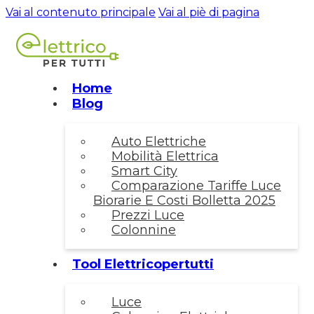
Vai al contenuto principale
Vai al piè di pagina
Home
Blog
Auto Elettriche
Mobilità Elettrica
Smart City
Comparazione Tariffe Luce
Biorarie E Costi Bolletta 2025
Prezzi Luce
Colonnine
Tool Elettricopertutti
Luce