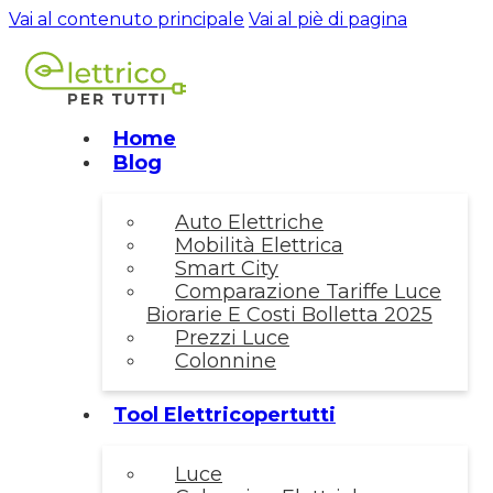
Vai al contenuto principale
Vai al piè di pagina
Home
Blog
Auto Elettriche
Mobilità Elettrica
Smart City
Comparazione Tariffe Luce
Biorarie E Costi Bolletta 2025
Prezzi Luce
Colonnine
Tool Elettricopertutti
Luce