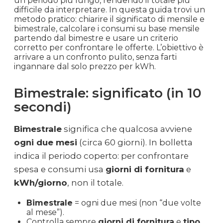
un periodo più lungo, rendendo il totale più
difficile da interpretare. In questa guida trovi un
metodo pratico: chiarire il significato di mensile e
bimestrale, calcolare i consumi su base mensile
partendo dal bimestre e usare un criterio
corretto per confrontare le offerte. L’obiettivo è
arrivare a un confronto pulito, senza farti
ingannare dal solo prezzo per kWh.
Bimestrale: significato (in 10
secondi)
Bimestrale
significa che qualcosa avviene
ogni due mesi
(circa 60 giorni). In bolletta
indica il periodo coperto: per confrontare
spesa e consumi usa
giorni di fornitura
e
kWh/giorno
, non il totale.
Bimestrale
= ogni due mesi (non “due volte
al mese”).
Controlla sempre
giorni di fornitura
e
tipo