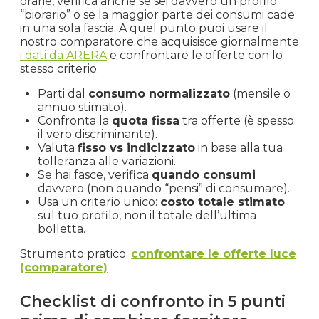
orarie, verifica anche se sei davvero un profilo
“biorario” o se la maggior parte dei consumi cade
in una sola fascia. A quel punto puoi usare il
nostro comparatore che acquisisce giornalmente
i dati da ARERA
e confrontare le offerte con lo
stesso criterio.
Parti dal
consumo normalizzato
(mensile o
annuo stimato).
Confronta la
quota fissa
tra offerte (è spesso
il vero discriminante).
Valuta
fisso vs indicizzato
in base alla tua
tolleranza alle variazioni.
Se hai fasce, verifica
quando consumi
davvero (non quando “pensi” di consumare).
Usa un criterio unico:
costo totale stimato
sul tuo profilo, non il totale dell’ultima
bolletta.
Strumento pratico:
confrontare le offerte luce
(comparatore)
Checklist di confronto in 5 punti