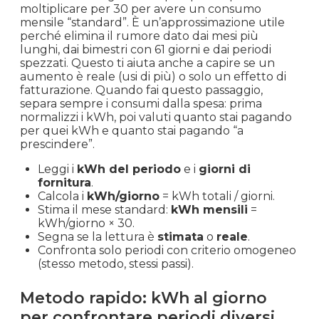
moltiplicare per 30 per avere un consumo
mensile “standard”. È un’approssimazione utile
perché elimina il rumore dato dai mesi più
lunghi, dai bimestri con 61 giorni e dai periodi
spezzati. Questo ti aiuta anche a capire se un
aumento è reale (usi di più) o solo un effetto di
fatturazione. Quando fai questo passaggio,
separa sempre i consumi dalla spesa: prima
normalizzi i kWh, poi valuti quanto stai pagando
per quei kWh e quanto stai pagando “a
prescindere”.
Leggi i
kWh del periodo
e i
giorni di
fornitura
.
Calcola i
kWh/giorno
= kWh totali / giorni.
Stima il mese standard:
kWh mensili
=
kWh/giorno × 30.
Segna se la lettura è
stimata
o
reale
.
Confronta solo periodi con criterio omogeneo
(stesso metodo, stessi passi).
Metodo rapido: kWh al giorno
per confrontare periodi diversi