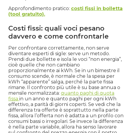
Approfondimento pratico:
costi fissi in bolletta
(tool gratuito).
Costi fissi: quali voci pesano
davvero e come confrontarle
Per confrontare correttamente, non serve
diventare esperti di sigle: serve un metodo.
Prendi due bollette e isola le voci “non energia”,
cioè quelle che non cambiano
proporzionalmente ai kWh. Se in un bimestre il
consumo scende, è normale che la spesa per
kWh “apparente” salga, perché la parte fissa
rimane. Il confronto più utile è su base annua o
mensile normalizzata:
quanto paghi di quota
fissa
in un anno e quanto paghi per ogni kWh
effettivo, a parità di giorni coperti. Se vedi che la
differenza tra offerte è soprattutto nella parte
fissa, allora l’offerta non è adatta a un profilo con
consumi bassi o irregolari. Se invece la differenza
è nella parte variabile, allora ha senso lavorare
sul confronto del prezzo energia con il nostro