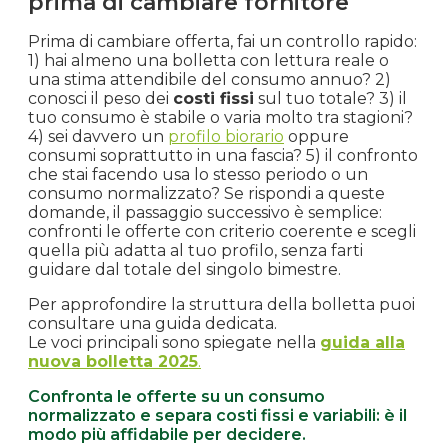
prima di cambiare fornitore
Prima di cambiare offerta, fai un controllo rapido:
1) hai almeno una bolletta con lettura reale o
una stima attendibile del consumo annuo? 2)
conosci il peso dei
costi fissi
sul tuo totale? 3) il
tuo consumo è stabile o varia molto tra stagioni?
4) sei davvero un
profilo biorario
oppure
consumi soprattutto in una fascia? 5) il confronto
che stai facendo usa lo stesso periodo o un
consumo normalizzato? Se rispondi a queste
domande, il passaggio successivo è semplice:
confronti le offerte con criterio coerente e scegli
quella più adatta al tuo profilo, senza farti
guidare dal totale del singolo bimestre.
Per approfondire la struttura della bolletta puoi
consultare una guida dedicata.
Le voci principali sono spiegate nella
guida alla
nuova bolletta 2025
.
Confronta le offerte su un consumo
normalizzato e separa costi fissi e variabili: è il
modo più affidabile per decidere.