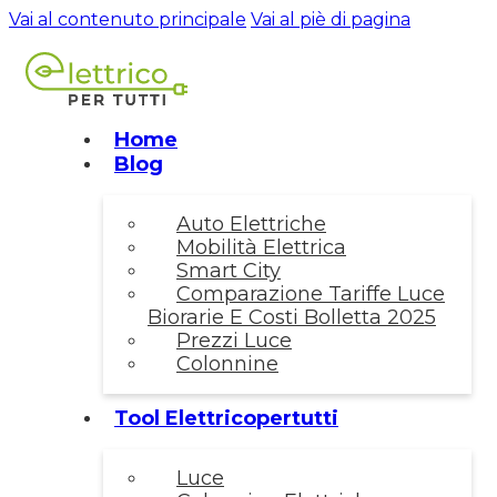
Vai al contenuto principale
Vai al piè di pagina
Home
Blog
Auto Elettriche
Mobilità Elettrica
Smart City
Comparazione Tariffe Luce
Biorarie E Costi Bolletta 2025
Prezzi Luce
Colonnine
Tool Elettricopertutti
Luce