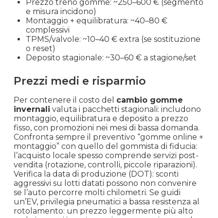
Prezzo treno gomme: ~250–600 € (segmento
e misura incidono)
Montaggio + equilibratura: ~40–80 €
complessivi
TPMS/valvole: ~10–40 € extra (se sostituzione
o reset)
Deposito stagionale: ~30–60 € a stagione/set
Prezzi medi e risparmio
Per contenere il costo del
cambio gomme
invernali
valuta i pacchetti stagionali: includono
montaggio, equilibratura e deposito a prezzo
fisso, con promozioni nei mesi di bassa domanda.
Confronta sempre il preventivo “gomme online +
montaggio” con quello del gommista di fiducia:
l’acquisto locale spesso comprende servizi post-
vendita (rotazione, controlli, piccole riparazioni).
Verifica la data di produzione (DOT): sconti
aggressivi su lotti datati possono non convenire
se l’auto percorre molti chilometri. Se guidi
un’EV, privilegia pneumatici a bassa resistenza al
rotolamento: un prezzo leggermente più alto