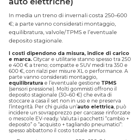
auto elettriche)
In media un treno di invernali costa 250–600
€; a parte vanno considerati montaggio,
equilibratura, valvole/TPMS e l’eventuale
deposito stagionale.
I costi dipendono da misura, indice di carico
e marca.
Citycar e utilitarie stanno spesso tra 250
e 400 € a treno; compatte e SUV medi tra 350 e
600 €, con rialzi per misure XL o performance. A
parte vanno considerati montaggio,
equilibratura
e l’eventuale gestione
TPMS
(sensori pressione). Molti gommisti offrono il
deposito stagionale (30–60 €) che evita di
stoccare a casa il set non in uso e ne preserva
l’integrità. Per chi guida un’
auto elettrica
, può
incidere un sovrapprezzo per carcasse rinforzate
o mescole EV-ready. Valuta i pacchetti “cambio +
deposito” o “acquisto + tagliando pneumatici”:
spesso abbattono il costo totale annuo.