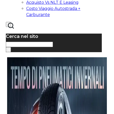
Acquisto Vs NLT E Leasing
Costo Viaggio Autostrada +
Carburante
Cerca nel sito
Cerca
×