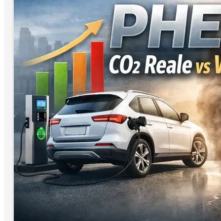
Flotte aziendali ed elettrico: gli
obiettivi UE 2030 che
cambiano tutto
AUTO ELETTRICHE
La Commissione europea propone il 45% di
veicoli elettrici nelle flotte aziendali entro il
2030, ma T&E chiede il 69%…
Leggi tutto