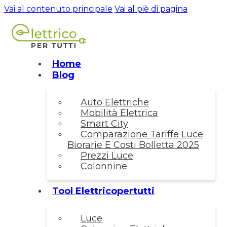
Vai al contenuto principale
Vai al piè di pagina
Home
Blog
Auto Elettriche
Mobilità Elettrica
Smart City
Comparazione Tariffe Luce
Biorarie E Costi Bolletta 2025
Prezzi Luce
Colonnine
Tool Elettricopertutti
Luce