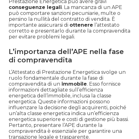
indichino che alcune case diventeranno non
vendibili
dopo il 2030
se non soddisfano
determinati requisiti di
efficienza energetica
.
Conseguenze legali per vendite
senza APE (Attestato di
Prestazione Energetica)
Vendere una casa senza l’Attestato di
Prestazione Energetica può avere gravi
conseguenze legali
. La mancanza di un APE
può comportare sanzioni pecuniarie, multe o
persino la nullità del contratto di vendita. È
importante assicurarsi di
ottenere
l’attestato
corretto e presentarlo durante la compravendita
per evitare problemi legali.
L’importanza dell’APE nella fase
di compravendita
L’Attestato di Prestazione Energetica svolge un