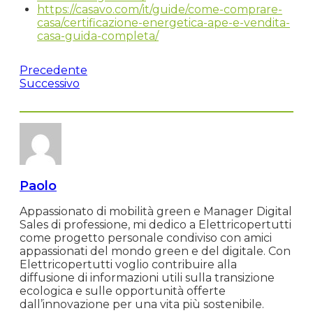
scelta dell’acquirente
La crescente consapevolezza sull’importanza
dell’efficienza energetica e della
sostenibilità
ha fatto sì che il consumo energetico diventasse
uno dei fattori chiave nella scelta di un immobile
da parte degli acquirenti consapevoli. Le case
green rappresentano una soluzione ideale per
soddisfare queste esigenze, offrendo non solo
un’efficienza energetica superiore, ma anche
una maggiore
sostenibilità
ambientale. Gli
acquirenti che cercano di ridurre il proprio
impatto ambientale e di risparmiare sulle spese
energetiche vedono le case green come
un’opzione attraente e moderna.
Link alle fonti
https://www.rockagent.it/news/classe-
energetica-perche-serve-per-vendere-casa-
e-come-migliorarla/
https://casavo.com/it/guide/come-comprare-
casa/certificazione-energetica-ape-e-vendita-