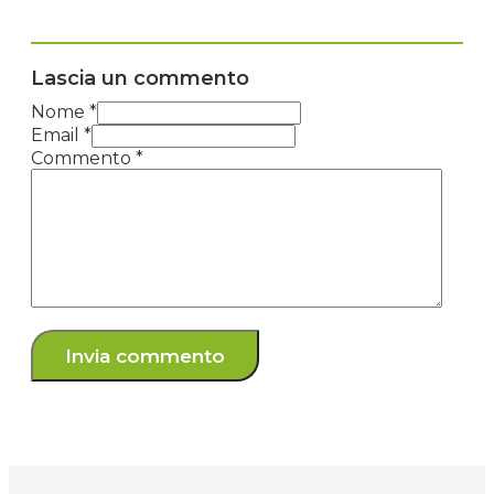
casa-guida-completa/
Precedente
Successivo
Paolo
Appassionato di mobilità green e Manager Digital
Sales di professione, mi dedico a Elettricopertutti
come progetto personale condiviso con amici
appassionati del mondo green e del digitale. Con
Elettricopertutti voglio contribuire alla
diffusione di informazioni utili sulla transizione
ecologica e sulle opportunità offerte
dall’innovazione per una vita più sostenibile.