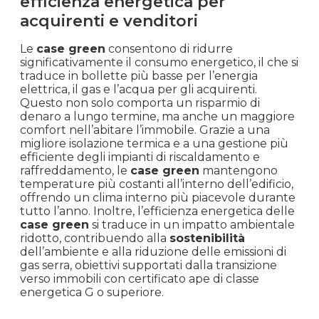
energetiche inferiori potrebbero incontrare
maggiori difficoltà di vendita o essere meno
appetibili per gli acquirenti consapevoli
dell’importanza dell’efficienza energetica.
Perché scegliere case green:
benefici oltre la
certificazione energetica
Le case con un’alta efficienza energetica,
conosciute anche come “case green”, offrono
una serie di benefici oltre la semplice
certificazione energetica. Queste case riducono
il consumo energetico e le spese di gestione per
gli acquirenti, offrendo un maggiore comfort e
una minore impronta ambientale.
Vantaggi delle case ad alta
efficienza energetica per
acquirenti e venditori