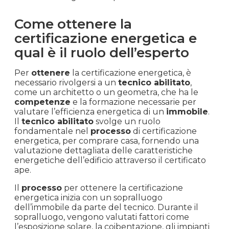
ruolo fondamentale durante la fase di
compravendita di un
immobile
. Esso fornisce
informazioni dettagliate sull’efficienza
energetica dell’immobile, inclusa la classe
energetica. Queste informazioni possono
influenzare la decisione degli acquirenti, poiché
un’alta classe energetica indica un’efficienza
energetica superiore e costi di gestione più bassi.
Pertanto, presentare l’APE durante la
compravendita è essenziale per garantire una
transazione legale e trasparente.
Come ottenere la
certificazione energetica e
qual è il ruolo dell’esperto
Per
ottenere
la certificazione energetica, è
necessario rivolgersi a un
tecnico abilitato
,
come un architetto o un geometra, che ha le
competenze
e la formazione necessarie per
valutare l’efficienza energetica di un
immobile
.
Il
tecnico abilitato
svolge un ruolo