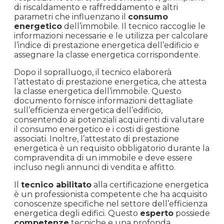
fondamentale nel
processo
di certificazione
energetica, per comprare casa, fornendo una
valutazione dettagliata delle caratteristiche
energetiche dell’edificio attraverso il certificato
ape.
Il
processo
per ottenere la certificazione
energetica inizia con un sopralluogo
dell’immobile da parte del tecnico. Durante il
sopralluogo, vengono valutati fattori come
l’esposizione solare, la coibentazione, gli impianti
di riscaldamento e raffreddamento e altri
parametri che influenzano il
consumo
energetico
dell’immobile. Il tecnico raccoglie le
informazioni necessarie e le utilizza per calcolare
l’indice di prestazione energetica dell’edificio e
assegnare la classe energetica corrispondente.
Dopo il sopralluogo, il tecnico elaborerà
l’attestato di prestazione energetica, che attesta
la classe energetica dell’immobile. Questo
documento fornisce informazioni dettagliate
sull’efficienza energetica dell’edificio,
consentendo ai potenziali acquirenti di valutare