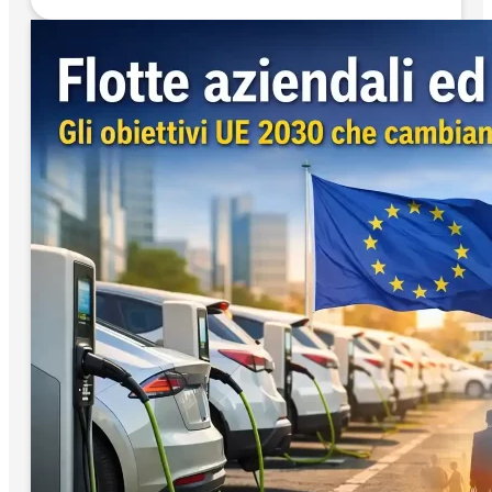
Auto elettrica con ricarica più
veloce: la classifica 2026
AUTO ELETTRICHE
Nel 2026 la Hyundai IONIQ 5 è l'auto elettrica
con ricarica più veloce: aggiunge 161 km di
autonomia reale in…
Leggi tutto