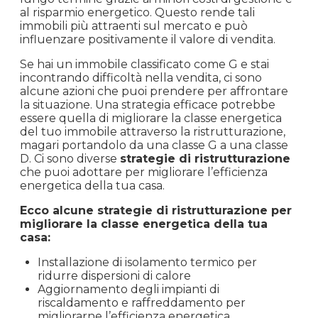
hanno una bassa
efficienza energetica
,
possono incontrare difficoltà nella vendita. Gli
acquirenti sono sempre più consapevoli
dell’importanza dell’efficienza energetica e
tendono a preferire immobili che offrano un
minor impatto ambientale e costi energetici più
contenuti.
Le case con classe energetica A o B sono
considerate un investimento più conveniente a
lungo termine grazie ai minori costi di gestione e
al risparmio energetico. Questo rende tali
immobili più attraenti sul mercato e può
influenzare positivamente il valore di vendita.
Se hai un immobile classificato come G e stai
incontrando difficoltà nella vendita, ci sono
alcune azioni che puoi prendere per affrontare
la situazione. Una strategia efficace potrebbe
essere quella di migliorare la classe energetica
del tuo immobile attraverso la ristrutturazione,
magari portandolo da una classe G a una classe
D. Ci sono diverse
strategie di ristrutturazione
che puoi adottare per migliorare l’efficienza