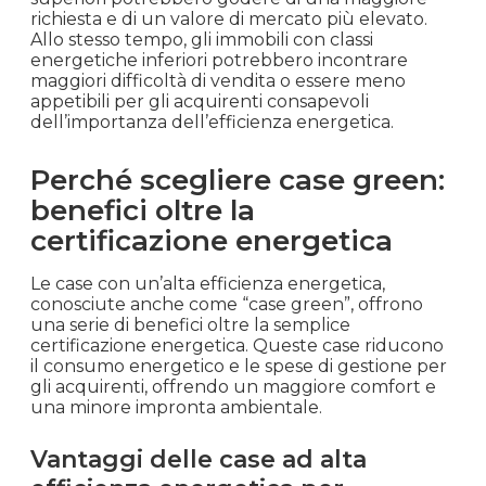
oggetto di discussioni e non ci sono norme
ufficiali che ne confermino l’attuazione,
malgrado la nuova direttiva sull’efficienza
energetica sia in discussione. La possibilità che
alcune case diventino non vendibili in base alla
loro classe energetica è ancora, quindi, un
argomento aperto e di dibattito nel settore
immobiliare.
Il futuro del mercato immobiliare
in relazione alle classi
energetiche
Dopo il 2030
, è probabile che le classi
energetiche continuino a influenzare il mercato
immobiliare. L’efficienza energetica degli edifici è
un fattore sempre più importante per gli
acquirenti, che sono sempre più attenti ai
consumi energetici e alle conseguenze
ambientali. Le case con classi energetiche
superiori potrebbero godere di una maggiore
richiesta e di un valore di mercato più elevato.
Allo stesso tempo, gli immobili con classi