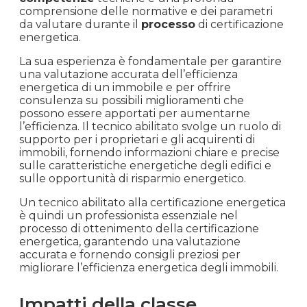
il consumo energetico e i costi di gestione
associati. Inoltre, l’attestato di prestazione
energetica è un requisito obbligatorio durante la
compravendita di un immobile e deve essere
incluso negli annunci di vendita e affitto.
Il
tecnico abilitato
alla certificazione energetica
è un professionista competente che ha acquisito
conoscenze specifiche nel settore dell’efficienza
energetica degli edifici. Questo
esperto
possiede
competenze
tecniche e una profonda
comprensione delle normative e dei parametri
da valutare durante il
processo
di certificazione
energetica.
La sua esperienza è fondamentale per garantire
una valutazione accurata dell’efficienza
energetica di un immobile e per offrire
consulenza su possibili miglioramenti che
possono essere apportati per aumentarne
l’efficienza. Il tecnico abilitato svolge un ruolo di
supporto per i proprietari e gli acquirenti di
immobili, fornendo informazioni chiare e precise
sulle caratteristiche energetiche degli edifici e