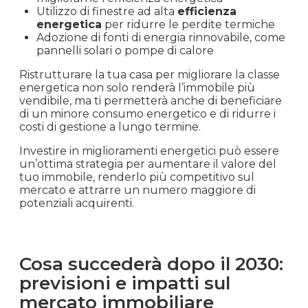
energetica della tua casa.
Ecco alcune strategie di ristrutturazione per
migliorare la classe energetica della tua
casa:
Installazione di isolamento termico per
ridurre dispersioni di calore
Aggiornamento degli impianti di
riscaldamento e raffreddamento per
migliorarne l’efficienza energetica
Utilizzo di finestre ad alta
efficienza
energetica
per ridurre le perdite termiche
Adozione di fonti di energia rinnovabile, come
pannelli solari o pompe di calore
Ristrutturare la tua casa per migliorare la classe
energetica non solo renderà l’immobile più
vendibile, ma ti permetterà anche di beneficiare
di un minore consumo energetico e di ridurre i
costi di gestione a lungo termine.
Investire in miglioramenti energetici può essere
un’ottima strategia per aumentare il valore del