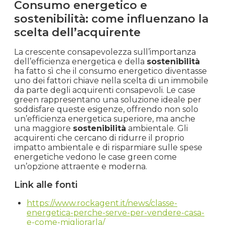
Le
case green
consentono di ridurre
significativamente il consumo energetico, il che si
traduce in bollette più basse per l’energia
elettrica, il gas e l’acqua per gli acquirenti.
Questo non solo comporta un risparmio di
denaro a lungo termine, ma anche un maggiore
comfort nell’abitare l’immobile. Grazie a una
migliore isolazione termica e a una gestione più
efficiente degli impianti di riscaldamento e
raffreddamento, le
case green
mantengono
temperature più costanti all’interno dell’edificio,
offrendo un clima interno più piacevole durante
tutto l’anno. Inoltre, l’efficienza energetica delle
case green
si traduce in un impatto ambientale
ridotto, contribuendo alla
sostenibilità
dell’ambiente e alla riduzione delle emissioni di
gas serra, obiettivi supportati dalla transizione
verso immobili con certificato ape di classe
energetica G o superiore.
Consumo energetico e
sostenibilità: come influenzano la