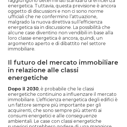
significativi nel settore immobiliare legati alle
classi energetiche degli edifici. Ci sono diverse
speculazioni riguardo al fatto che alcune case
potrebbero diventare non vendibili se non
soddisfano determinati requisiti di efficienza
energetica. Tuttavia, questa prospettiva è ancora
oggetto di dibattito e non ci sono
regolamentazioni ufficiali al riguardo.
Nonostante ciò, è ragionevole aspettarsi che le
classi energetiche continueranno ad avere un
impatto sul mercato immobiliare nel prossimo
futuro a causa della crescente consapevolezza
dell’importanza dell’efficienza energetica negli
edifici.
Case non vendibili dal 2030: mito
o realtà?
Si è ipotizzato che a partire dal 2030, alcune case
potrebbero diventare non vendibili se non
raggiungono determinati standard di efficienza
energetica. Tuttavia, questa previsione è ancora