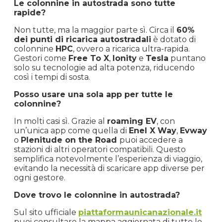
Le colonnine in autostrada sono tutte
rapide?
Non tutte, ma la maggior parte sì. Circa il
60%
dei punti di ricarica autostradali
è dotato di
colonnine
HPC
, ovvero a ricarica ultra-rapida.
Gestori come
Free To X
,
Ionity
e
Tesla
puntano
solo su tecnologie ad alta potenza, riducendo
così i tempi di sosta.
Posso usare una sola app per tutte le
colonnine?
In molti casi sì. Grazie al
roaming EV
, con
un’unica app come quella di
Enel X Way
,
Evway
o
Plenitude on the Road
puoi accedere a
stazioni di altri operatori compatibili. Questo
semplifica notevolmente l’esperienza di viaggio,
evitando la necessità di scaricare app diverse per
ogni gestore.
Dove trovo le colonnine in autostrada?
Sul sito ufficiale
piattaformaunicanazionale.it
puoi consultare la mappa aggiornata di tutte le