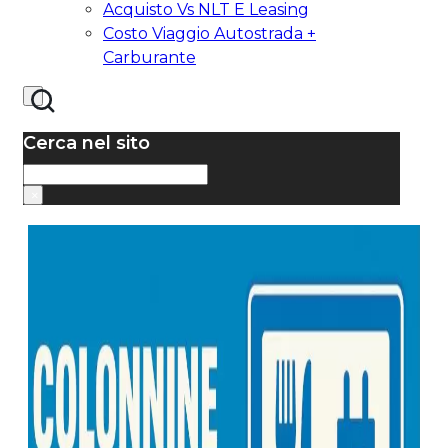
Acquisto Vs NLT E Leasing
Costo Viaggio Autostrada +
Carburante
Cerca nel sito
Cerca
×