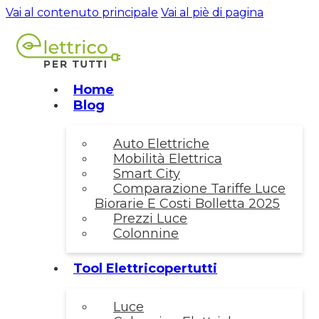
Vai al contenuto principale
Vai al piè di pagina
Home
Blog
Auto Elettriche
Mobilità Elettrica
Smart City
Comparazione Tariffe Luce
Biorarie E Costi Bolletta 2025
Prezzi Luce
Colonnine
Tool Elettricopertutti
Luce