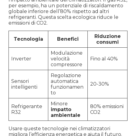
per esempio, ha un potenziale di riscaldamento
globale inferiore dell’80% rispetto ad altri
refrigeranti. Questa scelta ecologica riduce le
emissioni di CO2.
Riduzione
Tecnologia
Benefici
consumi
Modulazione
Inverter
velocità
Fino al 40%
compressore
Regolazione
Sensori
automatica
20-30%
intelligenti
funzionamen
to
Minore
Refrigerante
80% emissioni
impatto
R32
CO2
ambientale
Usare queste tecnologie nei climatizzatori
migliora l’efficienza energetica e aiuta il futuro.