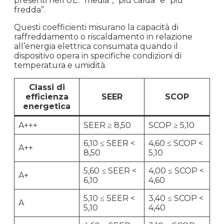
presenti nell’UE: “media”, “più calda” e “più
fredda”.
Questi coefficienti misurano la capacità di
raffreddamento o riscaldamento in relazione
all’energia elettrica consumata quando il
dispositivo opera in specifiche condizioni di
temperatura e umidità.
Classi di
efficienza
SEER
SCOP
energetica
A+++
SEER ≥ 8,50
SCOP ≥ 5,10
6,10 ≤ SEER <
4,60 ≤ SCOP <
A++
8,50
5,10
5,60 ≤ SEER <
4,00 ≤ SCOP <
A+
6,10
4,60
5,10 ≤ SEER <
3,40 ≤ SCOP <
A
5,10
4,40