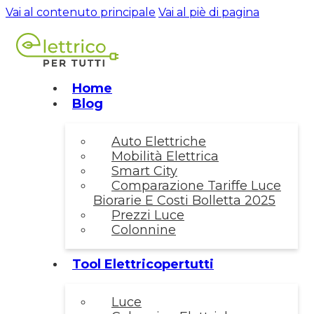
Vai al contenuto principale
Vai al piè di pagina
Home
Blog
Auto Elettriche
Mobilità Elettrica
Smart City
Comparazione Tariffe Luce
Biorarie E Costi Bolletta 2025
Prezzi Luce
Colonnine
Tool Elettricopertutti
Luce