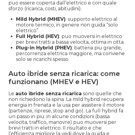
puo essere coperta dall’elettrico e con quale
sforzo (ricarica, costi, abitudini).
Mild Hybrid (MHEV)
: supporto elettrico al
motore termico, in genere non guida “solo
elettrico”.
Full Hybrid (HEV)
: puo muoversi in elettrico
per brevi tratti a bassa velocita, ottima in citta.
Plug-in Hybrid (PHEV)
: batteria piu grande,
percorrenza elettrica maggiore, ma conviene
solo se ricarichi spesso.
Auto ibride senza ricarica: come
funzionano (MHEV e HEV)
Le
auto ibride senza ricarica
sono quelle che
non richiedono la spina. La mild hybrid recupera
energia in frenata e la usa per assistere il motore
(partenze, riprese, stop and go). La full hybrid fa
un passo in piu: in alcune condizioni (bassa
velocita, traffico, manovre) puo muoversi per
brevi tratti in elettrico. Il risultato e che
l’efficienza migliore la vedi dove la guida e