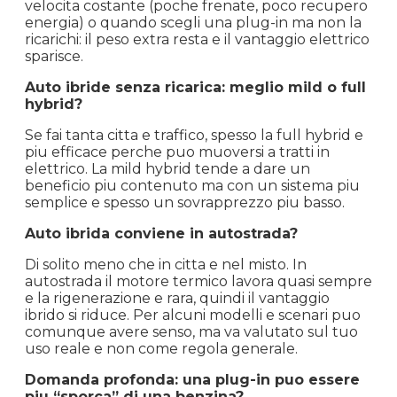
velocita costante (poche frenate, poco recupero
energia) o quando scegli una plug-in ma non la
ricarichi: il peso extra resta e il vantaggio elettrico
sparisce.
Auto ibride senza ricarica: meglio mild o full
hybrid?
Se fai tanta citta e traffico, spesso la full hybrid e
piu efficace perche puo muoversi a tratti in
elettrico. La mild hybrid tende a dare un
beneficio piu contenuto ma con un sistema piu
semplice e spesso un sovrapprezzo piu basso.
Auto ibrida conviene in autostrada?
Di solito meno che in citta e nel misto. In
autostrada il motore termico lavora quasi sempre
e la rigenerazione e rara, quindi il vantaggio
ibrido si riduce. Per alcuni modelli e scenari puo
comunque avere senso, ma va valutato sul tuo
uso reale e non come regola generale.
Domanda profonda: una plug-in puo essere
piu “sporca” di una benzina?