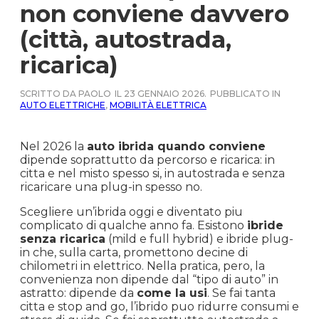
non conviene davvero
(città, autostrada,
ricarica)
SCRITTO DA PAOLO
IL 23 GENNAIO 2026.
PUBBLICATO IN
AUTO ELETTRICHE
,
MOBILITÀ ELETTRICA
Nel 2026 la
auto ibrida quando conviene
dipende soprattutto da percorso e ricarica: in
citta e nel misto spesso si, in autostrada e senza
ricaricare una plug-in spesso no.
Scegliere un’ibrida oggi e diventato piu
complicato di qualche anno fa. Esistono
ibride
senza ricarica
(mild e full hybrid) e ibride plug-
in che, sulla carta, promettono decine di
chilometri in elettrico. Nella pratica, pero, la
convenienza non dipende dal “tipo di auto” in
astratto: dipende da
come la usi
. Se fai tanta
citta e stop and go, l’ibrido puo ridurre consumi e