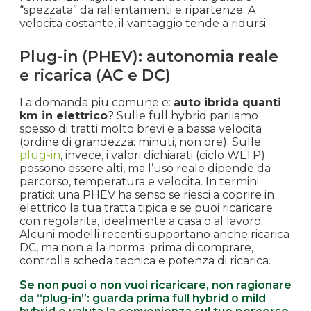
“spezzata” da rallentamenti e ripartenze. A
velocita costante, il vantaggio tende a ridursi.
Plug-in (PHEV): autonomia reale
e ricarica (AC e DC)
La domanda piu comune e:
auto ibrida quanti
km in elettrico
? Sulle full hybrid parliamo
spesso di tratti molto brevi e a bassa velocita
(ordine di grandezza: minuti, non ore). Sulle
plug-in
, invece, i valori dichiarati (ciclo WLTP)
possono essere alti, ma l’uso reale dipende da
percorso, temperatura e velocita. In termini
pratici: una PHEV ha senso se riesci a coprire in
elettrico la tua tratta tipica e se puoi ricaricare
con regolarita, idealmente a casa o al lavoro.
Alcuni modelli recenti supportano anche ricarica
DC, ma non e la norma: prima di comprare,
controlla scheda tecnica e potenza di ricarica.
Se non puoi o non vuoi ricaricare, non ragionare
da “plug-in”: guarda prima full hybrid o mild