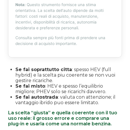
Nota:
Questo strumento fornisce una stima
orientativa. La scelta dell'auto dipende da molti
fattori: costi reali di acquisto, manutenzione,
incentivi, disponibilità di ricarica, autonomia
desiderata e preferenze personali.
Consulta sempre più fonti prima di prendere una
decisione di acquisto importante.
Se fai soprattutto citta
: spesso HEV (full
hybrid) e la scelta piu coerente se non vuoi
gestire ricariche.
Se fai misto
: HEV e spesso l’equilibrio
migliore; PHEV solo se ricarichi davvero.
Se fai autostrada
: valuta con attenzione; il
vantaggio ibrido puo essere limitato.
La scelta “giusta” e quella coerente con il tuo
uso reale: il grosso errore e comprare una
plug-in e usarla come una normale benzina.