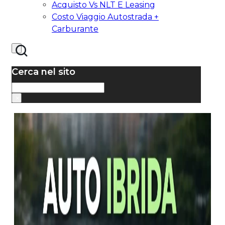
Acquisto Vs NLT E Leasing
Costo Viaggio Autostrada +
Carburante
Cerca nel sito
Cerca
×