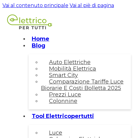
Vai al contenuto principale
Vai al piè di pagina
Home
Blog
Auto Elettriche
Mobilità Elettrica
Smart City
Comparazione Tariffe Luce
Biorarie E Costi Bolletta 2025
Prezzi Luce
Colonnine
Tool Elettricopertutti
Luce