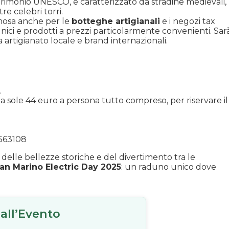
atrimonio UNESCO, è caratterizzato da stradine medievali,
re celebri torri.
amosa anche per le
botteghe artigianali
e i negozi tax
 unici e prodotti a prezzi particolarmente convenienti. Sar
artigianato locale e brand internazionali.
.
 sole 44 euro a persona tutto compreso, per riservare il
7563108
, delle bellezze storiche e del divertimento tra le
an Marino Electric Day 2025
: un raduno unico dove
i all’Evento