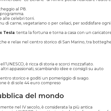
cheggio al P8.
l programma.
alle celebri torri.
nu di carne, vegetariano o per celiaci, per soddisfare ogni
x Tesla
: tenta la fortuna e torna a casa con un caricator
he e relax nel centro storico di San Marino, tra bottegh
ell’UNESCO, è ricca di storia e scorci mozzafiato.
 altri appassionati, scambiando idee e consigli su auto
 centro storico e goditi un pomeriggio di svago.
ione è di sole 44 euro compreso
pubblica del mondo
lmente nel IV secolo, è considerata la più antica