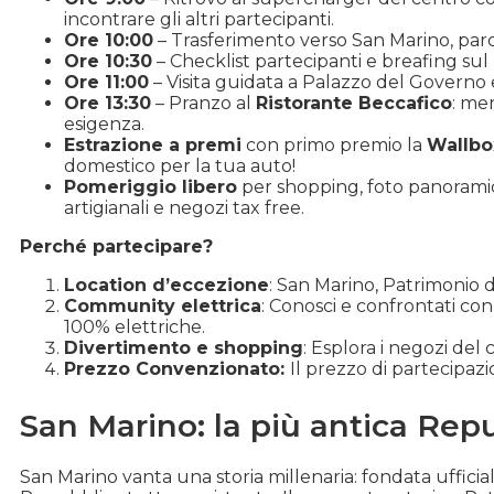
incontrare gli altri partecipanti.
Ore 10:00
– Trasferimento verso San Marino, par
Ore 10:30
– Checklist partecipanti e breafing su
Ore 11:00
– Visita guidata a Palazzo del Governo e 
Ore 13:30
– Pranzo al
Ristorante Beccafico
: me
esigenza.
Estrazione a premi
con primo premio la
Wallbo
domestico per la tua auto!
Pomeriggio libero
per shopping, foto panoramic
artigianali e negozi tax free.
Perché partecipare?
Location d’eccezione
: San Marino, Patrimonio d
Community elettrica
: Conosci e confrontati con
100% elettriche.
Divertimento e shopping
: Esplora i negozi del
Prezzo Convenzionato:
Il prezzo di partecipaz
San Marino: la più antica Re
San Marino vanta una storia millenaria: fondata ufficia