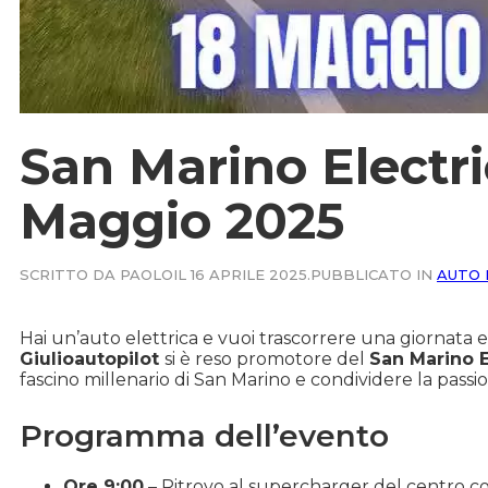
San Marino Electri
Maggio 2025
SCRITTO DA PAOLO
IL 16 APRILE 2025.
PUBBLICATO IN
AUTO 
Hai un’auto elettrica e vuoi trascorrere una giornata es
Giulioautopilot
si è reso promotore del
San Marino E
fascino millenario di San Marino e condividere la passi
Programma dell’evento
Ore 9:00
– Ritrovo al supercharger del centro com