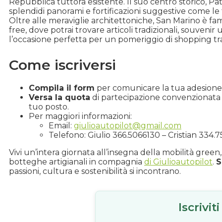
Repubblica tuttora esistente. Il suo centro storico, P
splendidi panorami e fortificazioni suggestive come le t
Oltre alle meraviglie architettoniche, San Marino è f
free, dove potrai trovare articoli tradizionali, souvenir
l’occasione perfetta per un pomeriggio di shopping tra 
Come iscriversi
Compila il form
per comunicare la tua adesione
Versa la quota
di partecipazione convenzionata a
tuo posto.
Per maggiori informazioni:
Email:
giulioautopilot@gmail.com
Telefono: Giulio 366.5066130 – Cristian 334.
Vivi un’intera giornata all’insegna della mobilità green
botteghe artigianali in compagnia
di Giulioautopilot
.
S
passioni, cultura e sostenibilità si incontrano.
Iscrivit