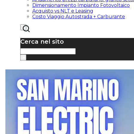
Dimensionamento Impianto Fotovoltaico
Acquisto vs NLT e Leasing
Costo Viaggio Autostrada + Carburante
Cerca nel sito
Cerca
×