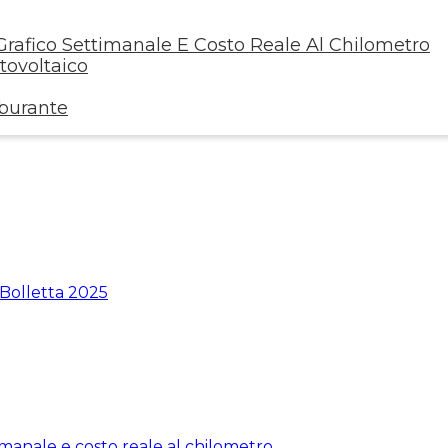
rafico Settimanale E Costo Reale Al Chilometro
ovoltaico
rburante
 Bolletta 2025
manale e costo reale al chilometro