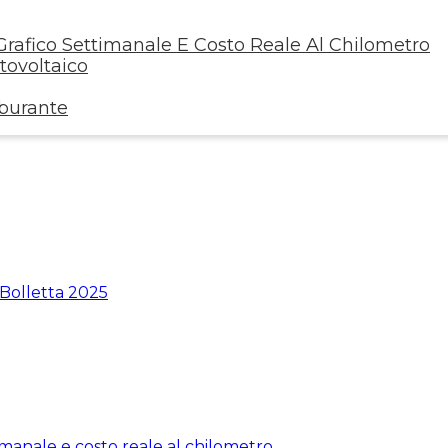
rafico Settimanale E Costo Reale Al Chilometro
ovoltaico
rburante
 Bolletta 2025
manale e costo reale al chilometro