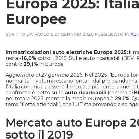
Europa 2025: Italia
Europee
SCRITTO DA PAOLO
IL 27 GENNAIO 2026.
PUBBLICATO IN
AUT
Immatricolazioni auto elettriche Europa 2025:
il m
resta
-16,0%
sotto il 2019. Sulle auto ricaricabili (BEV+
contro
29,1%
in Europa.
Aggiornato al 27 gennaio 2026.
Nel 2025 l’Europa torn
normalità”: i volumi restano lontani dal pre-pandemia. L
l’Italia continua a essere il mercato più lento, almeno 
confronto è netto sulle
auto ricaricabili
(somma di
B
nel totale 2025, mentre la media europea è
29,1%
. Qu
tema “flotte aziendali”, che l’UE sta provando a sping
Mercato auto Europa 20
sotto il 2019