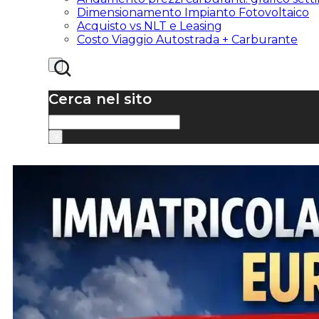
Dimensionamento Impianto Fotovoltaico
Acquisto vs NLT e Leasing
Costo Viaggio Autostrada + Carburante
Cerca nel sito
Cerca
×