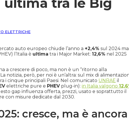
 ultima tra le Big
O ELETTRICHE
ercato auto europeo chiude l’anno a
+2,4%
sul 2024 ma
PHEV) l’Italia è
ultima
tra i Major Market:
12,6%
nel 2025
a a crescere di poco, ma non è un “ritorno alla
a notizia, però, per noi è un’altra: sul mix di alimentazion
tra i cinque principali Paesi. Nel comunicato
UNRAE
il
EV
elettriche pure e
PHEV
plug-in):
in Italia valgono
12,
esto gap influenza offerta, prezzi, usato e soprattutto il
ere con misure dedicate dal 2030.
25: cresce, ma è ancora