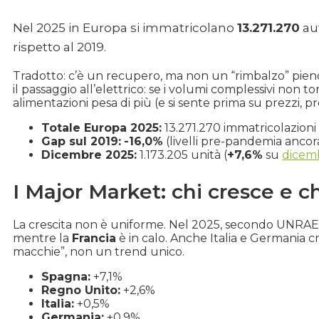
Nel 2025 in Europa si immatricolano
13.271.270
au
rispetto al 2019.
Tradotto: c’è un recupero, ma non un “rimbalzo” pieno
il passaggio all’elettrico: se i volumi complessivi non tor
alimentazioni pesa di più (e si sente prima su prezzi, p
Totale Europa 2025:
13.271.270 immatricolazioni 
Gap sul 2019:
-16,0%
(livelli pre-pandemia ancora
Dicembre 2025:
1.173.205 unità (
+7,6%
su
dicem
I Major Market: chi cresce e c
La crescita non è uniforme. Nel 2025, secondo UNRAE
mentre la
Francia
è in calo. Anche Italia e Germania c
macchie”, non un trend unico.
Spagna:
+7,1%
Regno Unito:
+2,6%
Italia:
+0,5%
Germania:
+0,9%