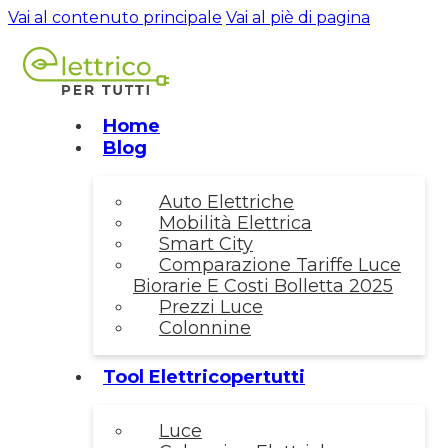
Vai al contenuto principale
Vai al piè di pagina
Home
Blog
Auto Elettriche
Mobilità Elettrica
Smart City
Comparazione Tariffe Luce
Biorarie E Costi Bolletta 2025
Prezzi Luce
Colonnine
Tool Elettricopertutti
Luce