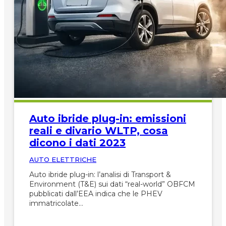
Auto ibride plug-in: emissioni
reali e divario WLTP, cosa
dicono i dati 2023
AUTO ELETTRICHE
Auto ibride plug-in: l’analisi di Transport &
Environment (T&E) sui dati “real-world” OBFCM
pubblicati dall’EEA indica che le PHEV
immatricolate…