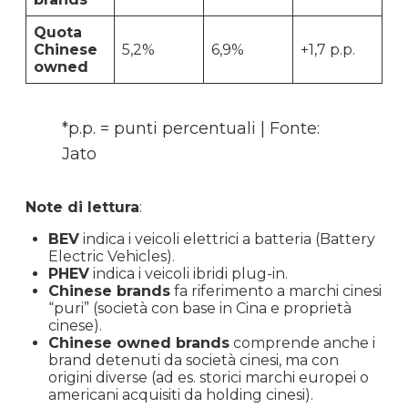
Quota
Chinese
5,2%
6,9%
+1,7 p.p.
owned
*p.p. = punti percentuali | Fonte:
Jato
Note di lettura
:
BEV
indica i veicoli elettrici a batteria (Battery
Electric Vehicles).
PHEV
indica i veicoli ibridi plug-in.
Chinese brands
fa riferimento a marchi cinesi
“puri” (società con base in Cina e proprietà
cinese).
Chinese owned brands
comprende anche i
brand detenuti da società cinesi, ma con
origini diverse (ad es. storici marchi europei o
americani acquisiti da holding cinesi).