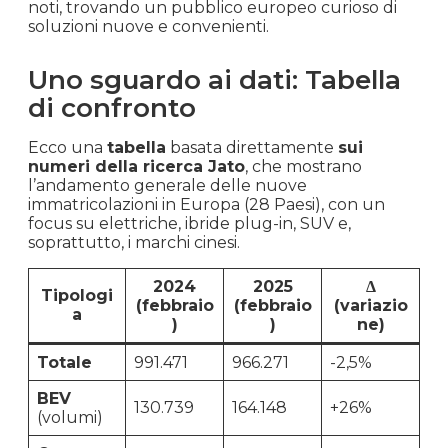
noti, trovando un pubblico europeo curioso di
soluzioni nuove e convenienti.
Uno sguardo ai dati: Tabella
di confronto
Ecco una
tabella
basata direttamente
sui
numeri della ricerca Jato
, che mostrano
l’andamento generale delle nuove
immatricolazioni in Europa (28 Paesi), con un
focus su elettriche, ibride plug-in, SUV e,
soprattutto, i marchi cinesi.
2024
2025
Δ
Tipologi
(febbraio
(febbraio
(variazio
a
)
)
ne)
Totale
991.471
966.271
-2,5%
BEV
130.739
164.148
+26%
(volumi)