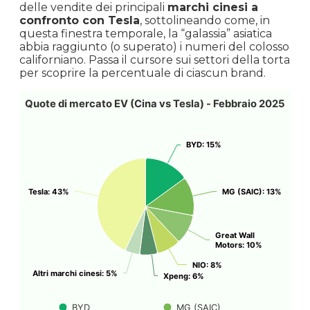
delle vendite dei principali
marchi cinesi a
confronto con Tesla
, sottolineando come, in
questa finestra temporale, la “galassia” asiatica
abbia raggiunto (o superato) i numeri del colosso
californiano. Passa il cursore sui settori della torta
per scoprire la percentuale di ciascun brand.
Quote di mercato EV (Cina vs Tesla) - Febbraio 2025
BYD: 15%
BYD: 15%
Tesla: 43%
Tesla: 43%
MG (SAIC): 13%
MG (SAIC): 13%
Great Wall
Great Wall
Motors: 10%
Motors: 10%
NIO: 8%
NIO: 8%
Altri marchi cinesi: 5%
Altri marchi cinesi: 5%
Xpeng: 6%
Xpeng: 6%
BYD
MG (SAIC)