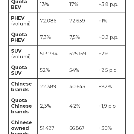
Quota
13%
17%
+3,8 p.p.
BEV
PHEV
72.086
72.639
+1%
(volumi)
Quota
7,3%
7,5%
+0,2 p.p.
PHEV
SUV
513.794
525.159
+2%
(volumi)
Quota
52%
54%
+2,5 p.p.
SUV
Chinese
22.389
40.643
+82%
brands
Quota
Chinese
2,3%
4,2%
+1,9 p.p.
brands
Chinese
owned
51.427
66.867
+30%
brands