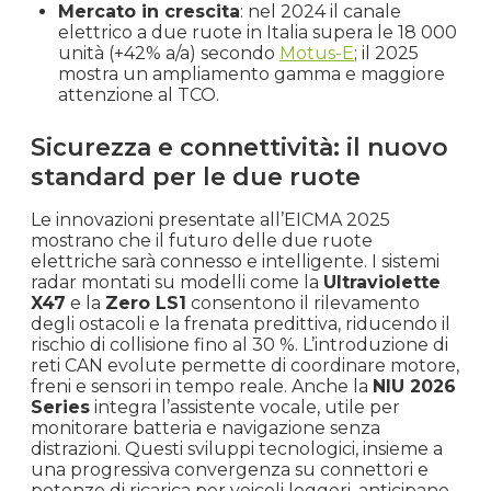
Mercato in crescita
: nel 2024 il canale
elettrico a due ruote in Italia supera le 18 000
unità (+42% a/a) secondo
Motus-E
; il 2025
mostra un ampliamento gamma e maggiore
attenzione al TCO.
Sicurezza e connettività: il nuovo
standard per le due ruote
Le innovazioni presentate all’EICMA 2025
mostrano che il futuro delle due ruote
elettriche sarà connesso e intelligente. I sistemi
radar montati su modelli come la
Ultraviolette
X47
e la
Zero LS1
consentono il rilevamento
degli ostacoli e la frenata predittiva, riducendo il
rischio di collisione fino al 30 %. L’introduzione di
reti CAN evolute permette di coordinare motore,
freni e sensori in tempo reale. Anche la
NIU 2026
Series
integra l’assistente vocale, utile per
monitorare batteria e navigazione senza
distrazioni. Questi sviluppi tecnologici, insieme a
una progressiva convergenza su connettori e
potenze di ricarica per veicoli leggeri, anticipano