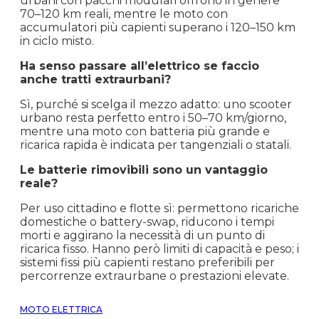
urbani con pacchi modulari offrono in genere
70–120 km reali, mentre le moto con
accumulatori più capienti superano i 120–150 km
in ciclo misto.
Ha senso passare all’elettrico se faccio
anche tratti extraurbani?
Sì, purché si scelga il mezzo adatto: uno scooter
urbano resta perfetto entro i 50–70 km/giorno,
mentre una moto con batteria più grande e
ricarica rapida è indicata per tangenziali o statali.
Le batterie rimovibili sono un vantaggio
reale?
Per uso cittadino e flotte sì: permettono ricariche
domestiche o battery-swap, riducono i tempi
morti e aggirano la necessità di un punto di
ricarica fisso. Hanno però limiti di capacità e peso; i
sistemi fissi più capienti restano preferibili per
percorrenze extraurbane o prestazioni elevate.
MOTO ELETTRICA