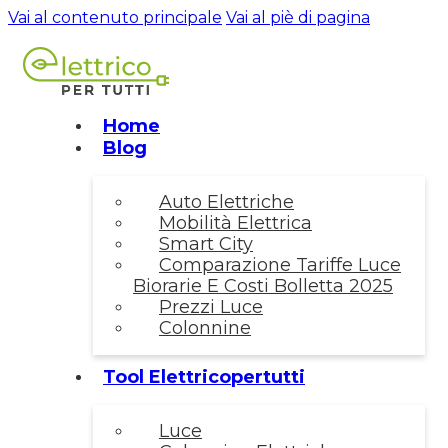
Vai al contenuto principale
Vai al piè di pagina
Home
Blog
Auto Elettriche
Mobilità Elettrica
Smart City
Comparazione Tariffe Luce
Biorarie E Costi Bolletta 2025
Prezzi Luce
Colonnine
Tool Elettricopertutti
Luce