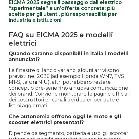
EICMA 2025 segna il passaggio dall’elettrico
“sperimentale” a un’offerta concreta: più
scelte per gli utenti, più responsabilità per
industria e istituzioni.
FAQ su EICMA 2025 e modelli
elettrici
Quando saranno disponibili in Italia i modelli
annunciati?
Le finestre di lancio variano: alcuni arrivi sono
previsti nel 2026 (ad esempio Honda WN7, TVS
M1-S, taluni NIU), altri potrebbero restare
concept o pre-serie fino a nuova comunicazione
dei brand. Conviene monitorare le pagine ufficiali
dei costruttori e i canali dei dealer per date e
listini aggiornati.
Che autonomia offrono oggi le moto e gli
scooter elettrici presentati?
Dipende da segmento, batteria e uso: gli scooter