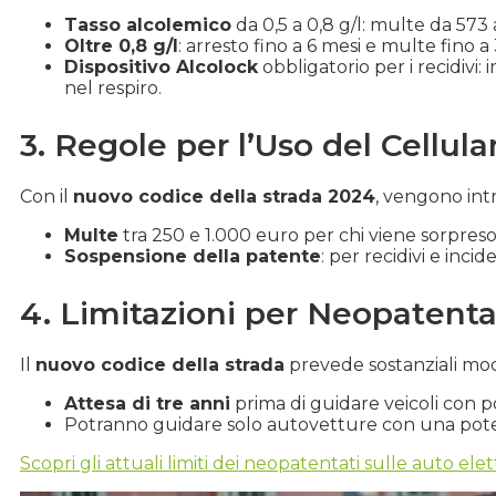
Tasso alcolemico
da 0,5 a 0,8 g/l: multe da 573 
Oltre 0,8 g/l
: arresto fino a 6 mesi e multe fino a
Dispositivo Alcolock
obbligatorio per i recidivi:
nel respiro.
3. Regole per l’Uso del Cellula
Con il
nuovo codice della strada 2024
, vengono int
Multe
tra 250 e 1.000 euro per chi viene sorpreso 
Sospensione della patente
: per recidivi e incid
4. Limitazioni per Neopatenta
Il
nuovo codice della strada
prevede sostanziali mod
Attesa di tre anni
prima di guidare veicoli con p
Potranno guidare solo autovetture con una pote
Scopri gli attuali limiti dei neopatentati sulle auto ele