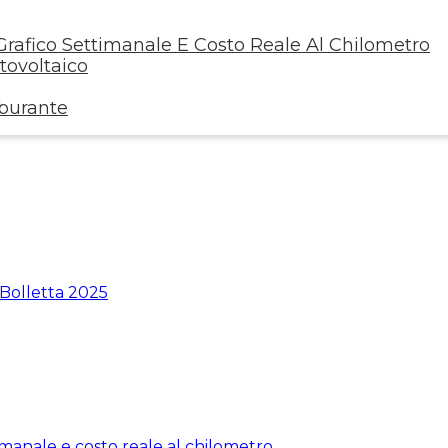
rafico Settimanale E Costo Reale Al Chilometro
ovoltaico
rburante
 Bolletta 2025
manale e costo reale al chilometro