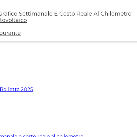
rafico Settimanale E Costo Reale Al Chilometro
ovoltaico
rburante
 Bolletta 2025
manale e costo reale al chilometro