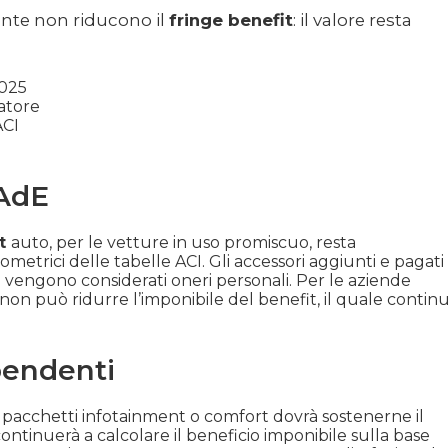
ente non riducono il
fringe benefit
: il valore resta
025
atore
ACI
 AdE
it
auto, per le vetture in uso promiscuo, resta
lometrici delle tabelle ACI. Gli accessori aggiunti e pagati
vengono considerati oneri personali. Per le aziende
 non può ridurre l’imponibile del benefit, il quale contin
pendenti
e pacchetti infotainment o comfort dovrà sostenerne il
ontinuerà a calcolare il beneficio imponibile sulla base