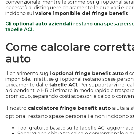
convenzionale, mentre le somme per gli optional saran
necessità di distinguere chiaramente le due voci e per
incidono sul
valore imponibile del fringe benefit
.
Gli
optional auto aziendali
restano una spesa person
tabelle ACI.
Come calcolare corretta
auto
Il chiarimento sugli
optional fringe benefit auto
si c
imponibile. Infatti, se gli optional restano spese person
unicamente dalle
tabelle ACI
. Per supportarvi nel c
a dipendenti e HR di stimare in modo rapido e traspare
promiscuo, separando costi accessori e calcolo conven
Il nostro
calcolatore fringe benefit auto
aiuta a 
optional restano spese personali e non incidono sul
Tool gratuito basato sulle tabelle ACI aggiornate
Separazione chiara tra calcolo convenzionale e o