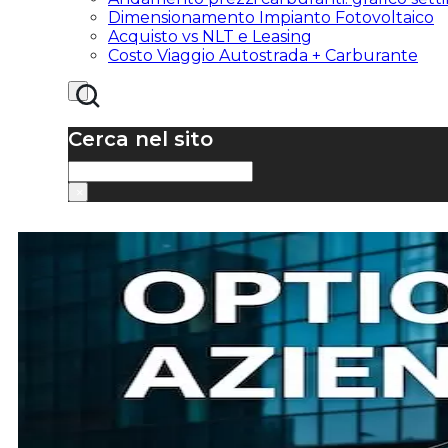
Dimensionamento Impianto Fotovoltaico
Acquisto vs NLT e Leasing
Costo Viaggio Autostrada + Carburante
Cerca nel sito
Cerca
×