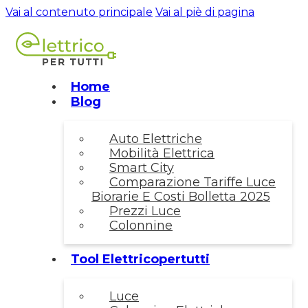
Vai al contenuto principale
Vai al piè di pagina
Home
Blog
Auto Elettriche
Mobilità Elettrica
Smart City
Comparazione Tariffe Luce
Biorarie E Costi Bolletta 2025
Prezzi Luce
Colonnine
Tool Elettricopertutti
Luce