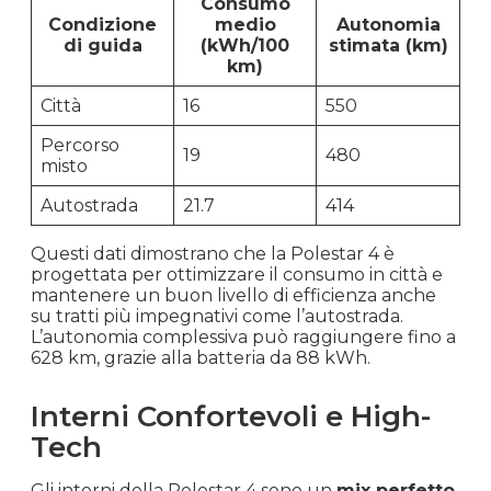
Consumo
Condizione
medio
Autonomia
di guida
(kWh/100
stimata (km)
km)
Città
16
550
Percorso
19
480
misto
Autostrada
21.7
414
Questi dati dimostrano che la Polestar 4 è
progettata per ottimizzare il consumo in città e
mantenere un buon livello di efficienza anche
su tratti più impegnativi come l’autostrada.
L’autonomia complessiva può raggiungere fino a
628 km, grazie alla batteria da 88 kWh.
Interni Confortevoli e High-
Tech
Gli interni della Polestar 4 sono un
mix perfetto