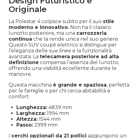
Design Futuristico e
Originale
La Polestar 4 colpisce subito per il suo
stile
moderno e innovativo.
Non ha il classico
lunotto posteriore, ma una
carrozzeria
continua
che la rende unica nel suo genere.
Questo SUV coupé elettrico si distingue per
l’eleganza delle sue linee e la funzionalità
avanzata. La
telecamera posteriore ad alta
definizione
compensa l’assenza del lunotto,
offrendo una visibilità eccellente durante le
manovre.
Questa macchina
è grande e spaziosa
, perfetta
per le famiglie o per chi cerca abitabilità e
comfort:
Lunghezza:
4839 mm
Larghezza:
1994 mm
Altezza:
1544 mm
Passo:
2999 mm
I
cerchi opzionali da 21 pollici
aggiungono un