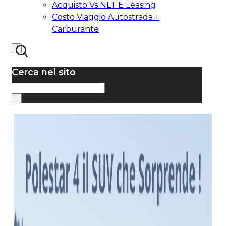
Acquisto Vs NLT E Leasing
Costo Viaggio Autostrada +
Carburante
Cerca nel sito
Cerca
×