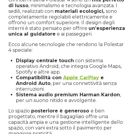
di lusso
, minimalismo e tecnologia avanzata. I
sedili, realizzati con
materiali ecologici,
sono
completamente regolabili elettricamente e
offrono un comfort superiore. Il design degli
interni è stato pensato per offrire
un’esperienza
unica al guidatore
e ai passeggeri.
Ecco alcune tecnologie che rendono la Polestar
4 speciale:
Display centrale touch
con sistema
operativo Android, che integra Google Maps,
Spotify e altre app.
Compatibilità con
Apple CarPlay
e
Android Auto
, per una connettività senza
interruzioni.
Sistema audio premium Harman Kardon
,
per un suono nitido e avvolgente.
Lo spazio
posteriore è generoso
e ben
progettato, mentre il bagagliaio offre una
capacità ampia e una gestione intelligente dello
spazio, con vani extra sotto il pavimento per
maggiore praticità.