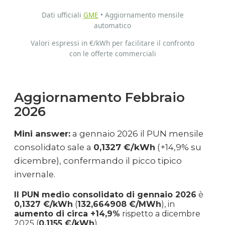
Dati ufficiali
GME
• Aggiornamento mensile
Ottobre
automatico
€ 0.111
€ 111.04
+1.8%
2025
Valori espressi in €/kWh per facilitare il confronto
con le offerte commerciali
Settembre
€ 0.109
€ 109.08
+0.3%
2025
Aggiornamento Febbraio
Agosto
€ 0.109
€ 108.79
-3.8%
2025
2026
Luglio
Mini answer:
a gennaio 2026 il PUN mensile
€ 0.113
€ 113.13
+1.2%
2025
consolidato sale a
0,1327 €/kWh
(+14,9% su
dicembre), confermando il picco tipico
Giugno
invernale.
€ 0.112
€ 111.78
+19.5%
2025
Il PUN medio consolidato di gennaio 2026
è
0,1327 €/kWh
(
132,664908 €/MWh
), in
Maggio
€ 0.094
€ 93.58
-6.3%
aumento di circa +14,9%
rispetto a dicembre
2025
2025 (
0,1155 €/kWh
).