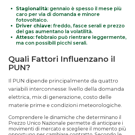
Ottobre
Stagionalità:
gennaio è spesso il mese più
€ 0.117
€ 116.69
-0.4%
2024
caro per via di domanda e minore
fotovoltaico.
Driver chiave:
freddo, fasce serali e prezzo
Settembre
del gas aumentano la volatilità.
€ 0.117
€ 117.13
-8.8%
2024
Atteso:
febbraio può rientrare leggermente,
ma con possibili picchi serali.
Agosto
€ 0.128
€ 128.44
+14.3%
Quali Fattori Influenzano il
2024
PUN?
Luglio
€ 0.112
€ 112.32
+8.9%
2024
Il PUN dipende principalmente da quattro
variabili interconnesse: livello della domanda
Giugno
elettrica, mix di generazione, costo delle
€ 0.103
€ 103.17
+8.7%
2024
materie prime e condizioni meteorologiche.
Maggio
Comprendere le dinamiche che determinano il
€ 0.095
€ 94.88
+9.3%
Prezzo Unico Nazionale permette di anticipare i
2024
movimenti di mercato e scegliere il momento più
opportuno per cambiare contratto. Secondo le