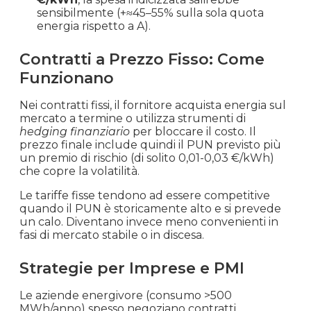
sensibilmente (+≈45–55% sulla sola quota
Settembre
energia rispetto a A).
€ 0.159
€ 158.59
+41.1%
2021
Contratti a Prezzo Fisso: Come
Funzionano
Agosto
€ 0.112
€ 112.40
+9.5%
2021
Nei contratti fissi, il fornitore acquista energia sul
mercato a termine o utilizza strumenti di
Luglio
hedging finanziario
per bloccare il costo. Il
€ 0.103
€ 102.66
+21.1%
2021
prezzo finale include quindi il PUN previsto più
un premio di rischio (di solito 0,01-0,03 €/kWh)
che copre la volatilità.
Giugno
€ 0.085
€ 84.80
+21.3%
2021
Le tariffe fisse tendono ad essere competitive
quando il PUN è storicamente alto e si prevede
un calo. Diventano invece meno convenienti in
Maggio
fasi di mercato stabile o in discesa.
€ 0.070
€ 69.91
+1.3%
2021
Strategie per Imprese e PMI
Aprile
€ 0.069
€ 69.02
+14.3%
2021
Le aziende energivore (consumo >500
MWh/anno) spesso negoziano contratti