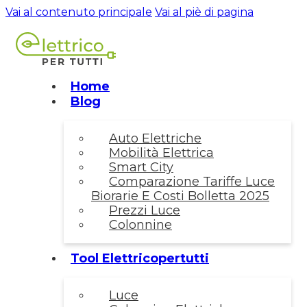
Vai al contenuto principale
Vai al piè di pagina
Home
Blog
Auto Elettriche
Mobilità Elettrica
Smart City
Comparazione Tariffe Luce
Biorarie E Costi Bolletta 2025
Prezzi Luce
Colonnine
Tool Elettricopertutti
Luce