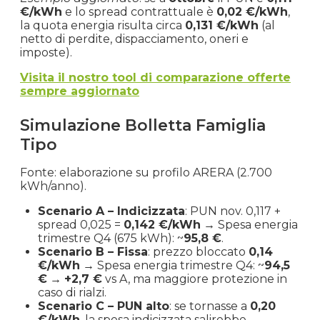
€/kWh
e lo spread contrattuale è
0,02 €/kWh
,
la quota energia risulta circa
0,131 €/kWh
(al
Marzo
netto di perdite, dispacciamento, oneri e
€ 0.308
€ 308.07
+45.5%
2022
imposte).
Visita il nostro tool di comparazione offerte
Febbraio
sempre aggiornato
€ 0.212
€ 211.69
-5.7%
2022
Simulazione Bolletta Famiglia
Gennaio
Tipo
€ 0.225
€ 224.50
-20.2%
2022
Fonte: elaborazione su profilo ARERA (2.700
kWh/anno).
Dicembre
€ 0.281
€ 281.24
+24.5%
2021
Scenario A – Indicizzata
: PUN nov. 0,117 +
spread 0,025 =
0,142 €/kWh
→ Spesa energia
trimestre Q4 (675 kWh): ~
95,8 €
.
Novembre
€ 0.226
€ 225.95
+3.8%
Scenario B – Fissa
: prezzo bloccato
0,14
2021
€/kWh
→ Spesa energia trimestre Q4: ~
94,5
€
→
+2,7 €
vs A, ma maggiore protezione in
caso di rialzi.
Ottobre
€ 0.218
€ 217.63
+37.2%
Scenario C – PUN alto
: se tornasse a
0,20
2021
€/kWh
, la spesa indicizzata salirebbe