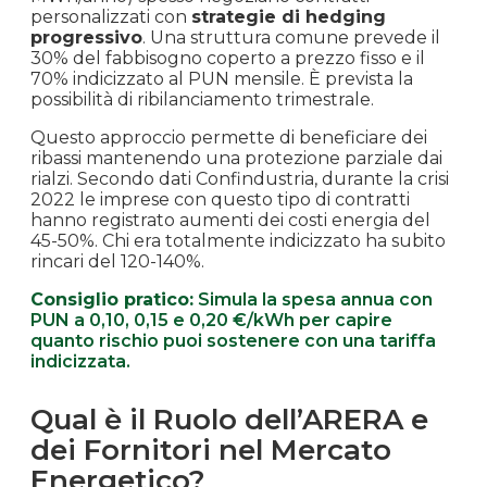
personalizzati con
strategie di hedging
Marzo
progressivo
. Una struttura comune prevede il
€ 0.060
€ 60.39
+6.7%
2021
30% del fabbisogno coperto a prezzo fisso e il
70% indicizzato al PUN mensile. È prevista la
possibilità di ribilanciamento trimestrale.
Febbraio
€ 0.057
€ 56.57
-6.8%
2021
Questo approccio permette di beneficiare dei
ribassi mantenendo una protezione parziale dai
rialzi. Secondo dati Confindustria, durante la crisi
Gennaio
2022 le imprese con questo tipo di contratti
€ 0.061
€ 60.71
+12.4%
2021
hanno registrato aumenti dei costi energia del
45-50%. Chi era totalmente indicizzato ha subito
rincari del 120-140%.
Dicembre
€ 0.054
€ 54.04
+10.8%
2020
Consiglio pratico:
Simula la spesa annua con
PUN a 0,10, 0,15 e 0,20 €/kWh per capire
quanto rischio puoi sostenere con una tariffa
Novembre
€ 0.049
€ 48.75
+11.9%
indicizzata.
2020
Qual è il Ruolo dell’ARERA e
Ottobre
€ 0.044
€ 43.57
-10.7%
dei Fornitori nel Mercato
2020
Energetico?