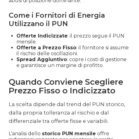
abusi di posizione dominante.
Marzo
€ 0.032
€ 31.99
-18.6%
2020
Come i Fornitori di Energia
Utilizzano il PUN
Febbraio
€ 0.039
€ 39.30
-17.2%
2020
Offerte Indicizzate
: il prezzo segue il PUN
mensile.
Gennaio
Offerte a Prezzo Fisso
: il fornitore si assume
€ 0.047
€ 47.47
+9.5%
il rischio delle oscillazioni.
2020
Spread Aggiuntivo
: copre i costi di gestione
e garantisce un margine di profitto.
Dicembre
€ 0.043
€ 43.34
-10.0%
2019
Quando Conviene Scegliere
Prezzo Fisso o Indicizzato
Novembre
€ 0.048
€ 48.16
-8.8%
2019
La scelta dipende dal trend del PUN storico,
dalla propria tolleranza al rischio e dal
Ottobre
€ 0.053
€ 52.82
+3.2%
differenziale tra offerte fisse e variabili.
2019
L’analisi dello
storico PUN mensile
offre
Settembre