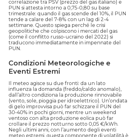
€ 0.135
€ 134.97
-1.0%
correlazione tra PSV (prezzo del gas italiano) e
2023
PUN si attesta intorno a 0,75-0,80 su base
trimestrale: quando il gas scende del 10%, il PUN
tende a calare del 7-8% con un lag di 2-4
Marzo
€ 0.136
€ 136.38
-15.3%
settimane. Questo spiega perché le crisi
2023
geopolitiche che colpiscono i mercati del gas
(come il conflitto russo-ucraino del 2022) si
Febbraio
traducono immediatamente in impennate del
€ 0.161
€ 161.07
-7.7%
PUN.
2023
Condizioni Meteorologiche e
Gennaio
€ 0.174
€ 174.49
-40.8%
Eventi Estremi
2023
Il meteo agisce su due fronti: da un lato
Dicembre
influenza la domanda (freddo/caldo anomalo),
€ 0.295
€ 294.91
+31.4%
2022
dall’altro condiziona la produzione rinnovabile
(vento, sole, pioggia per idroelettrico). Un’ondata
di gelo improvvisa può far schizzare il PUN del
Novembre
30-40% in pochi giorni, mentre un weekend
€ 0.225
€ 224.51
+6.2%
2022
ventoso con alta produzione eolica può far
crollare il prezzo notturno sotto 0,05 €/kWh.
Negli ultimi anni, con l’aumento degli eventi
Ottobre
€ 0.211
€ 211.50
-50.8%
meteo estremi, questa componente di volatilità è