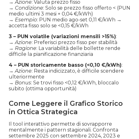
→
Azione
: Valuta prezzo fisso
2019
→
Condizione
: Solo se prezzo fisso offerto < (PUN
medio ultimi 3 mesi + 0,04 €/kWh)
Febbraio
→
Esempio
: PUN medio ago-set 0,11 €/kWh →
€ 0.058
€ 57.67
-14.8%
accetta fisso solo se <0,15 €/kWh
2019
3 – PUN volatile (variazioni mensili >15%)
:
Gennaio
→
Azione
: Preferisci prezzo fisso per stabilità
€ 0.068
€ 67.65
+3.8%
→
Ragione
: La variabilità delle bollette rende
2019
difficile la pianificazione finanziaria
Dicembre
4 – PUN storicamente basso (<0,10 €/kWh)
:
€ 0.065
€ 65.15
-2.1%
→
Azione
: Resta indicizzato, è difficile scendere
2018
ulteriormente
→
Bonus
: Se trovi fisso <0,12 €/kWh, bloccalo
Novembre
subito (ottima opportunità)
€ 0.067
€ 66.58
-9.9%
2018
Come Leggere il Grafico Storico
Ottobre
in Ottica Strategica
€ 0.074
€ 73.93
-3.1%
2018
Il tool interattivo permette di sovrapporre
mentalmente i pattern stagionali. Confronta
Settembre
€ 0.076
€ 76.32
+12.7%
settembre 2025 con settembre 2024, 2023 e