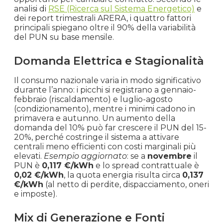
Aprile
analisi di
RSE (Ricerca sul Sistema Energetico)
e
€ 0.087
€ 86.80
-2.3%
dei report trimestrali ARERA, i quattro fattori
2024
principali spiegano oltre il 90% della variabilità
del PUN su base mensile.
Marzo
€ 0.089
€ 88.86
+1.4%
2024
Domanda Elettrica e Stagionalità
Febbraio
Il consumo nazionale varia in modo significativo
€ 0.088
€ 87.63
-11.6%
durante l’anno: i picchi si registrano a gennaio-
2024
febbraio (riscaldamento) e luglio-agosto
(condizionamento), mentre i minimi cadono in
Gennaio
primavera e autunno. Un aumento della
€ 0.099
€ 99.16
-14.1%
2024
domanda del 10% può far crescere il PUN del 15-
20%, perché costringe il sistema a attivare
centrali meno efficienti con costi marginali più
Dicembre
elevati.
Esempio aggiornato
: se a
novembre
il
€ 0.115
€ 115.46
-5.2%
2023
PUN è
0,117 €/kWh
e lo spread contrattuale è
0,02 €/kWh
, la quota energia risulta circa
0,137
€/kWh
(al netto di perdite, dispacciamento, oneri
Novembre
e imposte).
€ 0.122
€ 121.74
-9.3%
2023
Mix di Generazione e Fonti