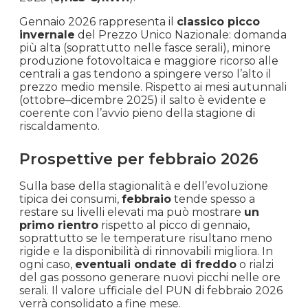
Gennaio 2026 rappresenta il
classico picco
Aprile
€ 0.100
€ 99.85
-17.2%
invernale
del Prezzo Unico Nazionale: domanda
2025
più alta (soprattutto nelle fasce serali), minore
produzione fotovoltaica e maggiore ricorso alle
Marzo
centrali a gas tendono a spingere verso l’alto il
€ 0.121
€ 120.55
-19.8%
prezzo medio mensile. Rispetto ai mesi autunnali
2025
(ottobre–dicembre 2025) il salto è evidente e
coerente con l’avvio pieno della stagione di
Febbraio
riscaldamento.
€ 0.150
€ 150.36
+5.1%
2025
Prospettive per febbraio 2026
Gennaio
€ 0.143
€ 143.03
+5.9%
Sulla base della stagionalità e dell’evoluzione
2025
tipica dei consumi,
febbraio
tende spesso a
restare su livelli elevati ma può mostrare
un
Dicembre
primo rientro
rispetto al picco di gennaio,
€ 0.135
€ 135.06
+3.2%
soprattutto se le temperature risultano meno
2024
rigide e la disponibilità di rinnovabili migliora. In
ogni caso,
eventuali ondate di freddo
o rialzi
Novembre
del gas possono generare nuovi picchi nelle ore
€ 0.131
€ 130.89
+12.2%
2024
serali. Il valore ufficiale del PUN di febbraio 2026
verrà consolidato a fine mese.