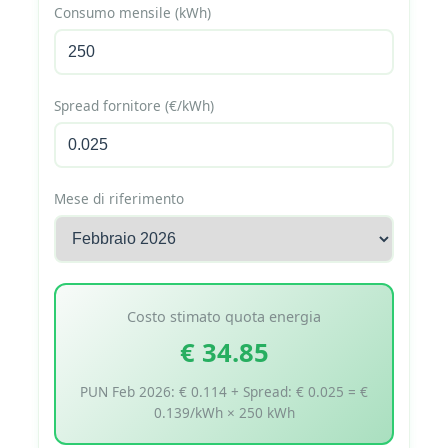
Consumo mensile (kWh)
Spread fornitore (€/kWh)
Mese di riferimento
Costo stimato quota energia
€ 34.85
PUN Feb 2026: € 0.114 + Spread: € 0.025 = €
0.139/kWh × 250 kWh