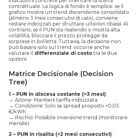
indicazioni concrete per orientare la scelta
€ 0.051
€ 51.18
+3.3%
2019
contrattuale. La logica di fondo è semplice: se il
grafico mostra un trend discendente consolidato
(almeno 3 mesi consecutivi di calo), conviene
Agosto
restare indicizzati per sfruttare ulteriori ribassi. Al
€ 0.050
€ 49.54
-5.3%
2019
contrario, se il PUN sta risalendo o mostra alta
volatilità, bloccare il prezzo protegge da
sorprese in bolletta. Tuttavia, la decisione non
Luglio
può basarsi solo sul trend: occorre anche
€ 0.052
€ 52.31
+7.7%
2019
valutare il
differenziale di costo
tra le due
opzioni.
Giugno
€ 0.049
€ 48.58
-4.1%
Matrice Decisionale (Decision
2019
Tree)
Maggio
€ 0.051
€ 50.67
-5.0%
1 – PUN in discesa costante (>3 mesi)
:
2019
→
Azione
: Mantieni tariffa indicizzata
→
Condizione
: Solo se spread proposto <0,03
Aprile
€/kWh
€ 0.053
€ 53.35
+0.9%
→
Rischio
: Possibile inversione trend (monitorare
2019
mensile)
Marzo
2 – PUN in risalita (>2 mesi consecutivi)
:
€ 0.053
€ 52.88
-8.3%