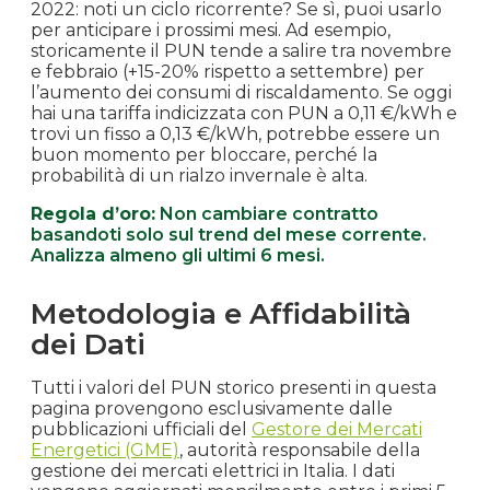
2018
2022: noti un ciclo ricorrente? Se sì, puoi usarlo
per anticipare i prossimi mesi. Ad esempio,
storicamente il PUN tende a salire tra novembre
Agosto
€ 0.068
€ 67.71
+8.0%
e febbraio (+15-20% rispetto a settembre) per
2018
l’aumento dei consumi di riscaldamento. Se oggi
hai una tariffa indicizzata con PUN a 0,11 €/kWh e
Luglio
trovi un fisso a 0,13 €/kWh, potrebbe essere un
€ 0.063
€ 62.69
+9.5%
buon momento per bloccare, perché la
2018
probabilità di un rialzo invernale è alta.
Giugno
Regola d’oro:
Non cambiare contratto
€ 0.057
€ 57.25
+7.1%
basandoti solo sul trend del mese corrente.
2018
Analizza almeno gli ultimi 6 mesi.
Maggio
€ 0.053
€ 53.48
+8.3%
Metodologia e Affidabilità
2018
dei Dati
Aprile
€ 0.049
€ 49.39
-13.2%
Tutti i valori del PUN storico presenti in questa
2018
pagina provengono esclusivamente dalle
pubblicazioni ufficiali del
Gestore dei Mercati
Energetici (GME)
, autorità responsabile della
Marzo
€ 0.057
€ 56.91
-0.2%
gestione dei mercati elettrici in Italia. I dati
2018