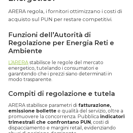
Settembre
€ 0.049
€ 48.80
+21.0%
ARERA regola, i fornitori ottimizzano i costi di
2020
acquisto sul PUN per restare competitivi.
Agosto
€ 0.040
€ 40.32
+6.1%
2020
Funzioni dell’Autorità di
Regolazione per Energia Reti e
Luglio
Ambiente
€ 0.038
€ 38.01
+35.7%
2020
L’ARERA
stabilisce le regole del mercato
energetico, tutelando i consumatori e
Giugno
€ 0.028
€ 28.01
+28.5%
garantendo che i prezzi siano determinati in
2020
modo trasparente.
Maggio
Compiti di regolazione e tutela
€ 0.022
€ 21.79
-12.2%
2020
ARERA stabilisce parametri di
fatturazione,
emissione bollette
e qualità del servizio, oltre a
Aprile
promuovere la concorrenza. Pubblica
indicatori
€ 0.025
€ 24.81
-22.5%
2020
trimestrali che confrontano PUN
, costi di
dispacciamento e margini retail, evidenziando