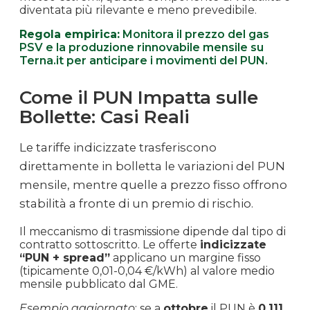
2022
diventata più rilevante e meno prevedibile.
Regola empirica:
Monitora il prezzo del gas
Settembre
€ 0.430
€ 429.92
-20.8%
PSV e la produzione rinnovabile mensile su
2022
Terna.it per anticipare i movimenti del PUN.
Agosto
Come il PUN Impatta sulle
€ 0.543
€ 543.15
+23.0%
2022
Bollette: Casi Reali
Luglio
Le tariffe indicizzate trasferiscono
€ 0.442
€ 441.65
+62.8%
2022
direttamente in bolletta le variazioni del PUN
mensile, mentre quelle a prezzo fisso offrono
Giugno
€ 0.271
€ 271.31
+17.9%
stabilità a fronte di un premio di rischio.
2022
Il meccanismo di trasmissione dipende dal tipo di
Maggio
contratto sottoscritto. Le offerte
indicizzate
€ 0.230
€ 230.06
-6.5%
2022
“PUN + spread”
applicano un margine fisso
(tipicamente 0,01-0,04 €/kWh) al valore medio
mensile pubblicato dal GME.
Aprile
€ 0.246
€ 245.97
-20.2%
2022
Esempio aggiornato
: se a
ottobre
il PUN è
0,111