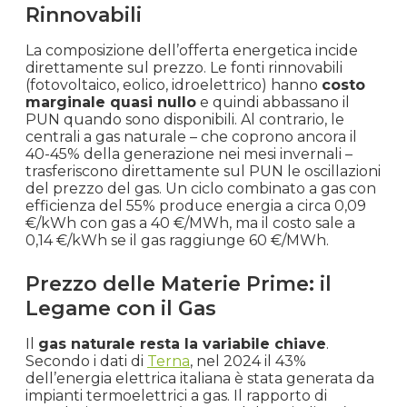
Ottobre
Rinnovabili
€ 0.134
€ 134.26
+16.0%
2023
La composizione dell’offerta energetica incide
direttamente sul prezzo. Le fonti rinnovabili
Settembre
€ 0.116
€ 115.70
+3.4%
(fotovoltaico, eolico, idroelettrico) hanno
costo
2023
marginale quasi nullo
e quindi abbassano il
PUN quando sono disponibili. Al contrario, le
Agosto
centrali a gas naturale – che coprono ancora il
€ 0.112
€ 111.89
-0.2%
40-45% della generazione nei mesi invernali –
2023
trasferiscono direttamente sul PUN le oscillazioni
del prezzo del gas. Un ciclo combinato a gas con
Luglio
efficienza del 55% produce energia a circa 0,09
€ 0.112
€ 112.09
+6.4%
€/kWh con gas a 40 €/MWh, ma il costo sale a
2023
0,14 €/kWh se il gas raggiunge 60 €/MWh.
Giugno
€ 0.105
€ 105.34
-0.4%
Prezzo delle Materie Prime: il
2023
Legame con il Gas
Maggio
Il
gas naturale resta la variabile chiave
.
€ 0.106
€ 105.73
-21.7%
2023
Secondo i dati di
Terna
, nel 2024 il 43%
dell’energia elettrica italiana è stata generata da
impianti termoelettrici a gas. Il rapporto di
Aprile