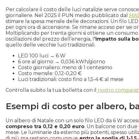
Per calcolare il costo delle luci natalizie serve conosce
giornaliere. Nel 2025 il PUN medio pubblicato dal
MA
stimare la spesa mensile delle decorazioni. Un filo LE
per ogni ora di accensione. Se rimane acceso per sei or
Moltiplicando per trenta giorni si ottiene un consum
oscillazioni del prezzo dell’energia, l
’impatto sulla bo
quello delle vecchie luci tradizionali.
LED 100 luci → 6 W
6 ore al giorno → 0,036 kWh/giorno
Costo giornaliero: meno di 1 centesimo
Costo mensile: 0,12-0,20 €
Luci tradizionali: costo fino a 1,5-4 € al mese
Controlla subito la tua bolletta con il
nostro comparat
Esempi di costo per albero, b
Un albero di Natale con un solo filo LED da 6 W acceso
compreso tra 0,12 e 0,20 euro
. Un balcone con due f
mese. Le luminarie da esterno più potenti, spesso util
di più ma restano comunque
entro la soglia di 1-1,