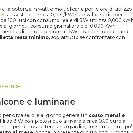
re la potenza in watt e moltiplicarla per le ore di utilizzo
SE
si assesta attorno a 0,11 €/kWh, un valore utile per
D da 100 luci con consumo reale di 6 W utilizza 0,006 kW
e al giorno, il consumo giornaliero è di 0,036 kWh.
o mensile di poco superiore a 1 kWh. Anche considerando
lletta resta minimo,
soprattutto se confrontato con
ore luce
alcone e luminarie
 per circa sei ore al giorno genera un
costo mensile
ili da 8 W complessivi può arrivare a circa 0,60 euro al
izzate per decorare terrazzi o giardini, consumano un po’
5 euro al mese
. Anche in presenza di più giochi luminosi 