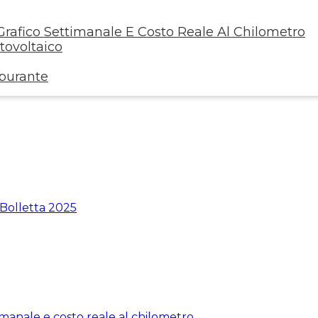
rafico Settimanale E Costo Reale Al Chilometro
ovoltaico
rburante
 Bolletta 2025
manale e costo reale al chilometro