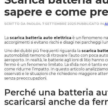
sapere e come pre
SCRITTO DA PAOLO
IL 7 SETTEMBRE 2025.
PUBBLICATO IN
A
La
scarica batteria auto elettrica
è un fenomeno natu
accorgimenti si evitano rischi e disagi nei parcheggi lu
Uno dei dubbi più frequenti riguarda la
scarica batte
automobilisti temono di ritrovare l’auto con poca au
aeroporto. In realtà, le batterie agli ioni di litio hann
fermo è un fenomeno limitato. La sfida non è tanto evi
come ridurne l’impatto. In questo articolo analizziamo 
osservati e le situazioni che richiedono maggiore atten
senza preoccupazioni.
Perché una batteria au
scaricarsi anche da fe