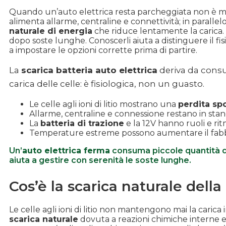
Quando un’auto elettrica resta parcheggiata non è ma
alimenta allarme, centraline e connettività; in parallelo
naturale di energia
che riduce lentamente la carica.
dopo soste lunghe. Conoscerli aiuta a distinguere il f
a impostare le opzioni corrette prima di partire.
La
scarica batteria auto elettrica
deriva da consum
carica delle celle: è fisiologica, non un guasto.
Le celle agli ioni di litio mostrano una
perdita sp
Allarme, centraline e connessione restano in s
La
batteria di trazione
e la 12V hanno ruoli e ri
Temperature estreme possono aumentare il fabbi
Un’
auto elettrica ferma
consuma piccole quantità di 
aiuta a gestire con serenità le soste lunghe.
Cos’è la scarica naturale della b
Le celle agli ioni di litio non mantengono mai la carica 
scarica naturale
dovuta a reazioni chimiche interne e al