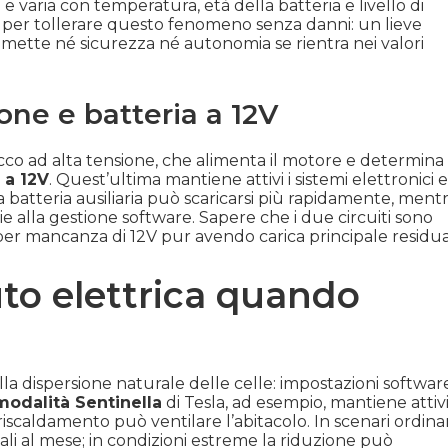
 varia con temperatura, età della batteria e livello di
per tollerare questo fenomeno senza danni: un lieve
ette né sicurezza né autonomia se rientra nei valori
ione e batteria a 12V
acco ad alta tensione, che alimenta il motore e determina
 a 12V
. Quest’ultima mantiene attivi i sistemi elettronici e
a batteria ausiliaria può scaricarsi più rapidamente, ment
 alla gestione software. Sapere che i due circuiti sono
” per mancanza di 12V pur avendo carica principale residua
uto elettrica quando
 alla dispersione naturale delle celle: impostazioni softwar
modalità Sentinella
di Tesla, ad esempio, mantiene attiv
riscaldamento può ventilare l’abitacolo. In scenari ordinar
i al mese; in condizioni estreme la riduzione può