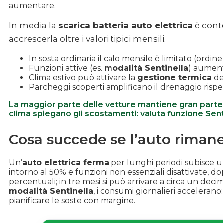
aumentare.
In media la
scarica batteria auto elettrica
è conte
accrescerla oltre i valori tipici mensili.
In sosta ordinaria il calo mensile è limitato (ordin
Funzioni attive (es.
modalità Sentinella
) aument
Clima estivo può attivare la
gestione termica
de
Parcheggi scoperti amplificano il drenaggio rispet
La maggior parte delle vetture mantiene gran parte
clima spiegano gli scostamenti: valuta funzione Sent
Cosa succede se l’auto riman
Un’
auto elettrica ferma
per lunghi periodi subisce un 
intorno al 50% e funzioni non essenziali disattivate, 
percentuali; in tre mesi si può arrivare a circa un decim
modalità Sentinella
, i consumi giornalieri accelerano
pianificare le soste con margine.