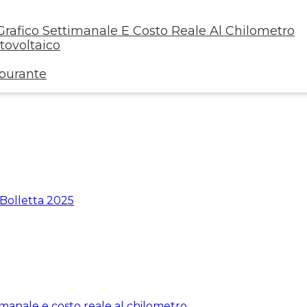
rafico Settimanale E Costo Reale Al Chilometro
ovoltaico
rburante
 Bolletta 2025
manale e costo reale al chilometro