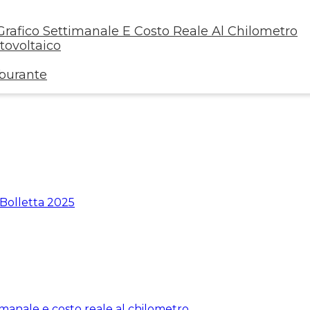
rafico Settimanale E Costo Reale Al Chilometro
ovoltaico
rburante
 Bolletta 2025
manale e costo reale al chilometro