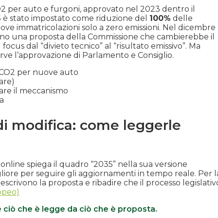
O2 per auto e furgoni, approvato nel 2023 dentro il
035 è stato impostato come riduzione del
100%
delle
nuove immatricolazioni solo a zero emissioni. Nel dicembre
portano una proposta della Commissione che cambierebbe il
focus dal “divieto tecnico” al “risultato emissivo”. Ma
ve l’approvazione di Parlamento e Consiglio.
% CO2 per nuove auto
are)
iare il meccanismo
ta
i modifica: come leggerle
nline spiega il quadro “2035” nella sua versione
gliore per seguire gli aggiornamenti in tempo reale. Per l
escrivono la proposta e ribadire che il processo legislativ
opeo)
e ciò che è legge da ciò che è proposta.