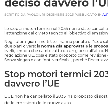
deciso davvero l’
SCRITTO DA PAOLO
IL 19 DICEMBRE 2025.
PUBBLICATO IN
AU
Lo stop ai motori termici nel 2035 non è stato cancell
l’attenzione dal divieto tecnico all’obiettivo di emissioni
Negli ultimi giorni molti titoli hanno parlato di “stop sa
due piani diversi: la
norma già approvata
e le
propos
livelli, sembra che cambi tutto da un giorno all’altro. N
regolazione UE, cosa è stato proposto come revisione e
Senza slogan e con fonti verificabili, perché l’incerte
Stop motori termici 203
davvero l’UE
L’UE non ha cancellato il 2035: ha proposto di sostit
delle emissioni delle nuove auto.