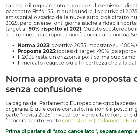
La base è il regolamento europeo sulle emissioni di C
pacchetto Fit for 55. In quel quadro, l’obiettivo al 2
emissioni allo scarico delle nuove auto, cioè di fatto 
2025, però, diverse fonti giornalistiche affidabili ri
target a
-90% rispetto al 2021
. Questo sposterebbe il 
attenzione: una proposta non è ancora una norma. Ser
Norma 2023
: obiettivo 2035 impostato su -100
Proposta 2025
: ipotesi di target -90% (da approv
Il 2035 resta un orizzonte politico, ma può camb
Il mercato reagisce più all’incertezza che alla da
Norma approvata e proposta d
senza confusione
La pagina del Parlamento Europeo che circola spesso o
originaria. È utile come contesto, ma non è il posto mi
parte “novità 2025”, invece, conviene citare fonti che d
è ancora aperto. Fonte
contesto UE (Parlamento Eur
Prima di parlare di “stop cancellato”, separa sempr