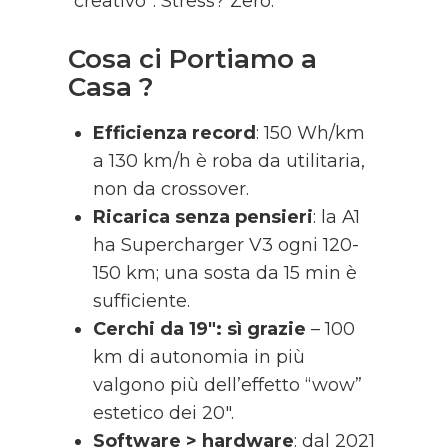
“creativo”. Stress? Zero.
Cosa ci Portiamo a
Casa ?
Efficienza record
: 150 Wh/km
a 130 km/h è roba da utilitaria,
non da crossover.
Ricarica senza pensieri
: la A1
ha Supercharger V3 ogni 120-
150 km; una sosta da 15 min è
sufficiente.
Cerchi da 19″: sì grazie
– 100
km di autonomia in più
valgono più dell’effetto “wow”
estetico dei 20″.
Software > hardware
: dal 2021