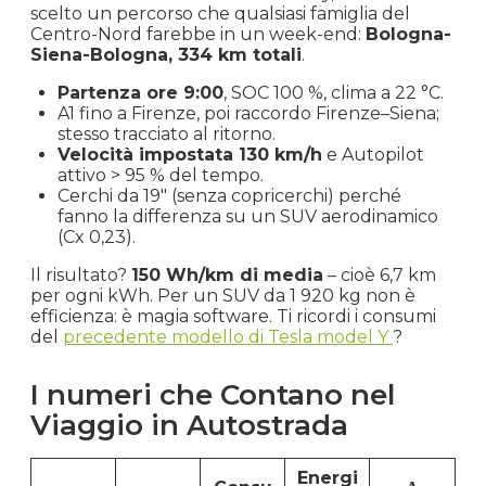
scelto un percorso che qualsiasi famiglia del
Centro-Nord farebbe in un week-end:
Bologna-
Siena-Bologna, 334 km totali
.
Partenza ore 9:00
, SOC 100 %, clima a 22 °C.
A1 fino a Firenze, poi raccordo Firenze–Siena;
stesso tracciato al ritorno.
Velocità impostata 130 km/h
e Autopilot
attivo > 95 % del tempo.
Cerchi da 19″ (senza copricerchi) perché
fanno la differenza su un SUV aerodinamico
(Cx 0,23).
Il risultato?
150 Wh/km di media
– cioè 6,7 km
per ogni kWh. Per un SUV da 1 920 kg non è
efficienza: è magia software. Ti ricordi i consumi
del
precedente modello di Tesla model Y
?
I numeri che Contano nel
Viaggio in Autostrada
Energi