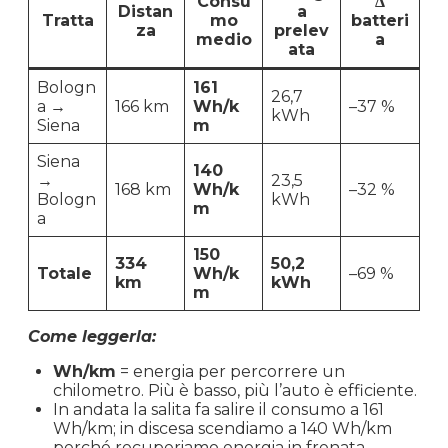
Consu
Δ
Distan
a
Tratta
mo
batteri
za
prelev
medio
a
ata
Bologn
161
26,7
a →
166 km
Wh/k
–37 %
kWh
Siena
m
Siena
140
→
23,5
168 km
Wh/k
–32 %
Bologn
kWh
m
a
150
334
50,2
Totale
Wh/k
–69 %
km
kWh
m
Come leggerla:
Wh/km
= energia per percorrere un
chilometro. Più è basso, più l’auto è efficiente.
In andata la salita fa salire il consumo a 161
Wh/km; in discesa scendiamo a 140 Wh/km
perché recuperiamo energia in frenata