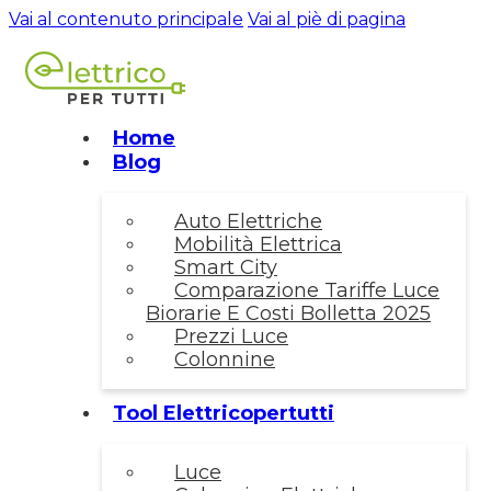
Vai al contenuto principale
Vai al piè di pagina
Home
Blog
Auto Elettriche
Mobilità Elettrica
Smart City
Comparazione Tariffe Luce
Biorarie E Costi Bolletta 2025
Prezzi Luce
Colonnine
Tool Elettricopertutti
Luce