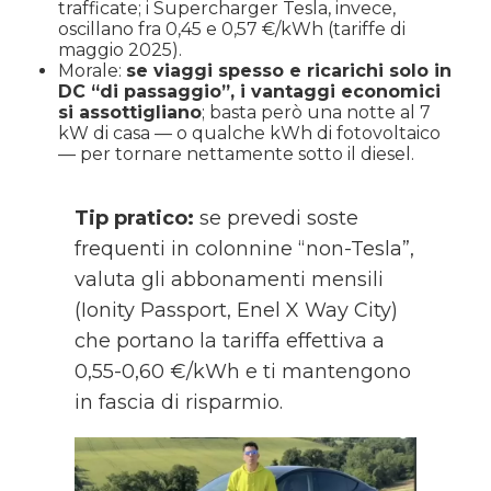
trafficate; i Supercharger Tesla, invece,
oscillano fra 0,45 e 0,57 €/kWh (tariffe di
maggio 2025).
Morale:
se viaggi spesso e ricarichi solo in
DC “di passaggio”, i vantaggi economici
si assottigliano
; basta però una notte al 7
kW di casa — o qualche kWh di fotovoltaico
— per tornare nettamente sotto il diesel.
Tip pratico:
se prevedi soste
frequenti in colonnine “non-Tesla”,
valuta gli abbonamenti mensili
(Ionity Passport, Enel X Way City)
che portano la tariffa effettiva a
0,55-0,60 €/kWh e ti mantengono
in fascia di risparmio.