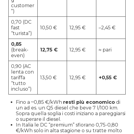
customer
”)
0,70 (DC
fast
10,50 €
12,95 €
–2,45 €
“turista”)
0,85
(break-
12,75 €
12,95 €
≈ pari
even)
0,90 (AC
lenta con
tariffa
13,50 €
12,95 €
+0,55 €
“tutto
incluso”)
Fino a ~0,85 €/kWh
resti più economico
di
un ad es. un Q5 diesel che beve 7 l/100 km.
Sopra quella soglia i costi iniziano a pareggiarsi
o superare il diesel.
In Italia le DC “premium” sfiorano 0,75-0,80
€/kWh solo in alta stagione o su tratte molto