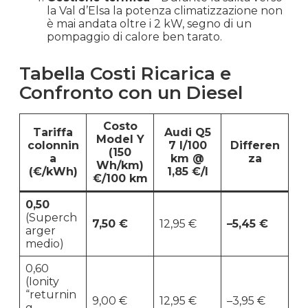
la Val d’Elsa la potenza climatizzazione non
è mai andata oltre i 2 kW, segno di un
pompaggio di calore ben tarato.
Tabella Costi Ricarica e
Confronto con un Diesel
Costo
Tariffa
Audi Q5
Model Y
colonnin
7 l/100
Differen
(150
a
km @
za
Wh/km)
(€/kWh)
1,85 €/l
€/100 km
0,50
(Superch
7,50 €
12,95 €
–5,45 €
arger
medio)
0,60
(Ionity
“returnin
9,00 €
12,95 €
–3,95 €
g