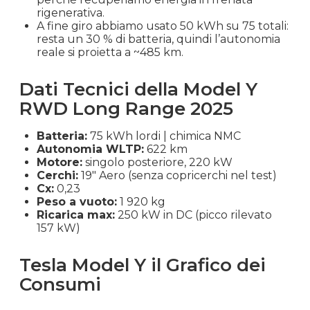
rigenerativa.
A fine giro abbiamo usato 50 kWh su 75 totali:
resta un 30 % di batteria, quindi l’autonomia
reale si proietta a ~485 km.
Dati Tecnici della Model Y
RWD Long Range 2025
Batteria:
75 kWh lordi | chimica NMC
Autonomia WLTP:
622 km
Motore:
singolo posteriore, 220 kW
Cerchi:
19″ Aero (senza copricerchi nel test)
Cx:
0,23
Peso a vuoto:
1 920 kg
Ricarica max:
250 kW in DC (picco rilevato
157 kW)
Tesla Model Y il Grafico dei
Consumi