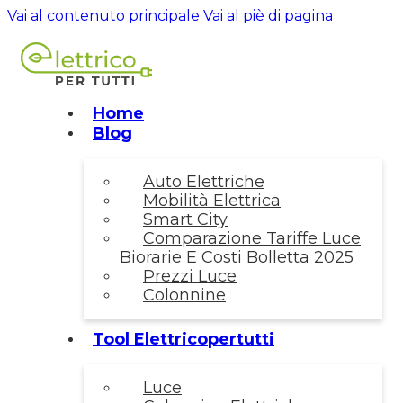
Vai al contenuto principale
Vai al piè di pagina
Home
Blog
Auto Elettriche
Mobilità Elettrica
Smart City
Comparazione Tariffe Luce
Biorarie E Costi Bolletta 2025
Prezzi Luce
Colonnine
Tool Elettricopertutti
Luce