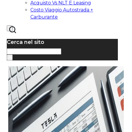
Acquisto Vs NLT E Leasing
Costo Viaggio Autostrada +
Carburante
Cerca nel sito
Cerca
×