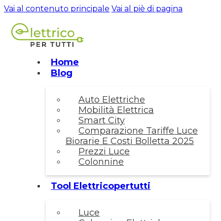
Vai al contenuto principale
Vai al piè di pagina
Home
Blog
Auto Elettriche
Mobilità Elettrica
Smart City
Comparazione Tariffe Luce
Biorarie E Costi Bolletta 2025
Prezzi Luce
Colonnine
Tool Elettricopertutti
Luce