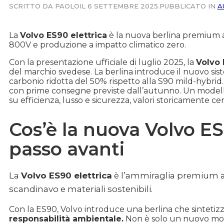
SCRITTO DA PAOLO
IL 6 SETTEMBRE 2025.
PUBBLICATO IN
A
La
Volvo ES90 elettrica
è la nuova berlina premium a 
800V e produzione a impatto climatico zero.
Con la presentazione ufficiale di luglio 2025, la
Volvo 
del marchio svedese. La berlina introduce il nuovo siste
carbonio ridotta del 50% rispetto alla S90 mild-hybrid. 
con prime consegne previste dall’autunno. Un model
su efficienza, lusso e sicurezza, valori storicamente cen
Cos’è la nuova Volvo E
passo avanti
La
Volvo ES90 elettrica
è l’ammiraglia premium a
scandinavo e materiali sostenibili.
Con la ES90, Volvo introduce una berlina che sintetizz
responsabilità ambientale.
Non è solo un nuovo mode