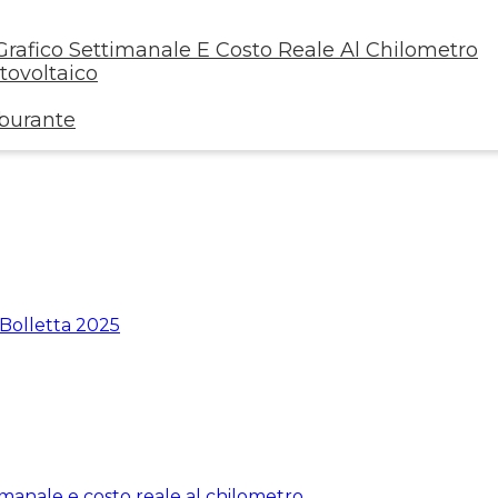
rafico Settimanale E Costo Reale Al Chilometro
ovoltaico
rburante
 Bolletta 2025
manale e costo reale al chilometro