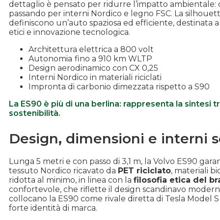
dettaglio è pensato per ridurre l’impatto ambientale: dal
passando per interni Nordico e legno FSC. La silhouett
definiscono un’auto spaziosa ed efficiente, destinata a
etici e innovazione tecnologica.
Architettura elettrica a 800 volt
Autonomia
fino a 910 km WLTP
Design aerodinamico con CX 0,25
Interni Nordico in materiali riciclati
Impronta di carbonio dimezzata rispetto a S90
La ES90 è più di una berlina: rappresenta la sintes
sostenibilità.
Design, dimensioni e interni s
Lunga 5 metri e con passo di 3,1 m, la Volvo ES90 garanti
tessuto Nordico ricavato da
PET riciclato
, materiali b
ridotta al minimo, in linea con la
filosofia etica del b
confortevole, che riflette il design scandinavo moderno
collocano la ES90 come rivale diretta di Tesla Model 
forte identità di marca.