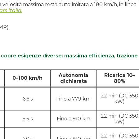
a velocità massima resta autolimitata a 180 km/h, in linea
ars Italia.
TMP)
S90 copre esigenze diverse: massima efficienza, trazione
Autonomia
Ricarica 10–
0–100 km/h
dichiarata
80%
22 min (DC 350
6,6 s
Fino a 779 km
kW)
22 min (DC 350
5,5 s
Fino a 910 km
kW)
22 min (DC 350
4,0 s
Fino a 910 km