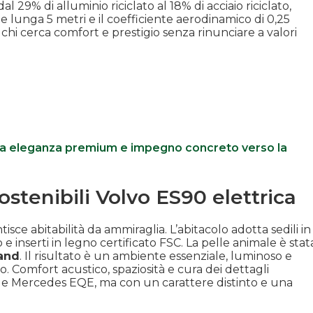
 29% di alluminio riciclato al 18% di acciaio riciclato,
e lunga 5 metri e il coefficiente aerodinamico di 0,25
 chi cerca comfort e prestigio senza rinunciare a valori
i tra eleganza premium e impegno concreto verso la
ostenibili Volvo ES90 elettrica
sce abitabilità da ammiraglia. L’abitacolo adotta sedili in
io e inserti in legno certificato FSC. La pelle animale è stat
rand
. Il risultato è un ambiente essenziale, luminoso e
. Comfort acustico, spaziosità e cura dei dettagli
S e Mercedes EQE, ma con un carattere distinto e una