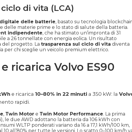
ciclo di vita (LCA)
igitale delle batterie
, basato su tecnologia blockchain
ne delle materie prime e lo stato di salute della batteria.
ent indipendente
, che ha stimato un’impronta di 31
le a 26 tonnellate con energia eolica. Un risultato
ia del progetto. La
trasparenza sul ciclo di vita
diventa
a per chi sceglie un veicolo premium elettrico.
e ricarica Volvo ES90
 kWh
e ricarica
10–80% in 22 minuti
a 350 kW: la
Volv
mento rapidi.
ge
,
Twin Motor
e
Twin Motor Performance
. La prima
rati), le due AWD adottano la batteria da 106 kWh con
 consumi WLTP ponderati variano da 16 a 17,1 kWh/100 km,
l 10 all’80% per tutte le versioni. Lo scatto 0–100 km/h v