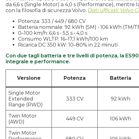
da 6,6 s (Single Motor) a 4,0 s (Performance), mentre l
con la filosofia di sicurezza Volvo.
Dati ufficiali: Volvo C
Potenza: 333 / 449 / 680 CV
Batteria nominale: 92 kWh (SM) • 106 kWh (TM/
0–100 km/h: 6,6 s • 5,5 s • 4,0 s
Consumo WLTP: 16–17,1 kWh/100 km
Ricarica DC 350 kW: 10–80% in 22 minuti
Con due tagli batteria e tre livelli di potenza, la E
integrale e performance.
Versione
Potenza
Batteria
Single Motor
Extended
333 CV
92 kWh
Range (RWD)
Twin Motor
449 CV
106 kWh
(AWD)
Twin Motor
Performance
680 CV
106 kWh