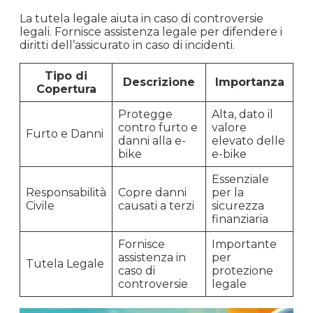
La tutela legale aiuta in caso di controversie
legali. Fornisce assistenza legale per difendere i
diritti dell’assicurato in caso di incidenti.
Tipo di
Descrizione
Importanza
Copertura
Protegge
Alta, dato il
contro furto e
valore
Furto e Danni
danni alla e-
elevato delle
bike
e-bike
Essenziale
Responsabilità
Copre danni
per la
Civile
causati a terzi
sicurezza
finanziaria
Fornisce
Importante
assistenza in
per
Tutela Legale
caso di
protezione
controversie
legale