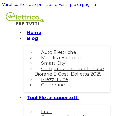
Vai al contenuto principale
Vai al piè di pagina
Home
Blog
Auto Elettriche
Mobilità Elettrica
Smart City
Comparazione Tariffe Luce
Biorarie E Costi Bolletta 2025
Prezzi Luce
Colonnine
Tool Elettricopertutti
Luce