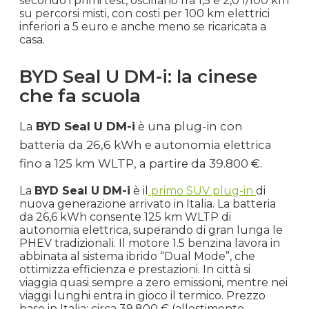
secondo i primi test, oscillano fra 1,5 e 2,0 l/100 km
su percorsi misti, con costi per 100 km elettrici
inferiori a 5 euro e anche meno se ricaricata a
casa.
BYD Seal U DM-i: la cinese
che fa scuola
La
BYD Seal U DM-i
è una plug-in con
batteria da 26,6 kWh e autonomia elettrica
fino a 125 km WLTP, a partire da 39.800 €.
La
BYD Seal U DM-i
è il
primo SUV plug-in
di
nuova generazione arrivato in Italia. La batteria
da 26,6 kWh consente 125 km WLTP di
autonomia elettrica, superando di gran lunga le
PHEV tradizionali. Il motore 1.5 benzina lavora in
abbinata al sistema ibrido “Dual Mode”, che
ottimizza efficienza e prestazioni. In città si
viaggia quasi sempre a zero emissioni, mentre nei
viaggi lunghi entra in gioco il termico. Prezzo
base in Italia: circa 39.800 € (allestimento