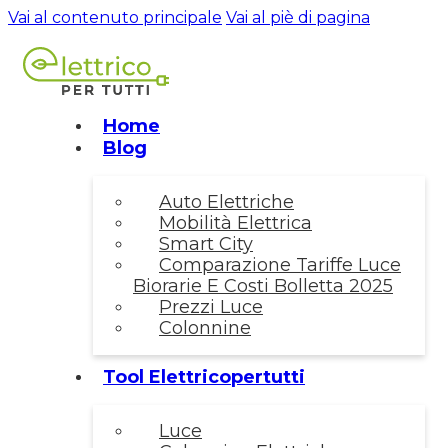
Vai al contenuto principale
Vai al piè di pagina
Home
Blog
Auto Elettriche
Mobilità Elettrica
Smart City
Comparazione Tariffe Luce
Biorarie E Costi Bolletta 2025
Prezzi Luce
Colonnine
Tool Elettricopertutti
Luce