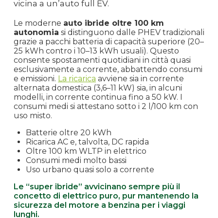
vicina a un’auto full EV.
Le moderne
auto ibride oltre 100 km
autonomia
si distinguono dalle PHEV tradizionali
grazie a pacchi batteria di capacità superiore (20–
25 kWh contro i 10–13 kWh usuali). Questo
consente spostamenti quotidiani in città quasi
esclusivamente a corrente, abbattendo consumi
e emissioni.
La ricarica
avviene sia in corrente
alternata domestica (3,6–11 kW) sia, in alcuni
modelli, in corrente continua fino a 50 kW. I
consumi medi si attestano sotto i 2 l/100 km con
uso misto.
Batterie oltre 20 kWh
Ricarica AC e, talvolta, DC rapida
Oltre 100 km WLTP in elettrico
Consumi medi molto bassi
Uso urbano quasi solo a corrente
Le “super ibride” avvicinano sempre più il
concetto di elettrico puro, pur mantenendo la
sicurezza del motore a benzina per i viaggi
lunghi.