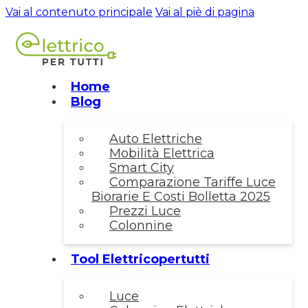
Vai al contenuto principale
Vai al piè di pagina
Home
Blog
Auto Elettriche
Mobilità Elettrica
Smart City
Comparazione Tariffe Luce
Biorarie E Costi Bolletta 2025
Prezzi Luce
Colonnine
Tool Elettricopertutti
Luce