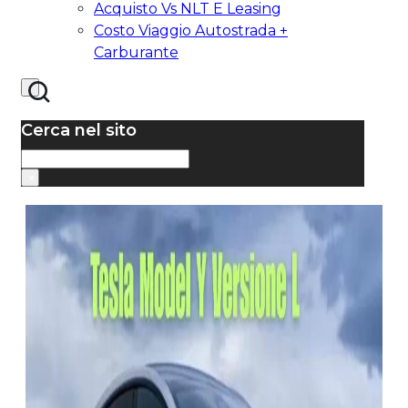
Acquisto Vs NLT E Leasing
Costo Viaggio Autostrada +
Carburante
Cerca nel sito
Cerca
×