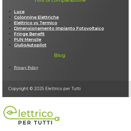
Tool di comparazione
Luce
Colonnine Elettriche
Elettrico vs Termico
Dimensionamento Impianto Fotovoltaico
Fringe Benefit
PUN Mensile
GiulioAutopilot
Blog
Privacy Policy
Copyright © 2025 Elettrico per Tutti