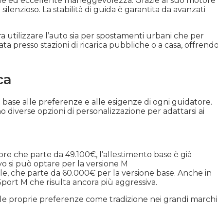
vole ed eccellente maneggevolezza. Grazie al suo motore
ilenzioso. La stabilità di guida è garantita da avanzati
 utilizzare l’auto sia per spostamenti urbani che per
ata presso stazioni di ricarica pubbliche o a casa, offrend
ca
 base alle preferenze e alle esigenze di ogni guidatore.
 diverse opzioni di personalizzazione per adattarsi ai
iore che parte da 49.100€, l’allestimento base è già
vo si può optare per la versione M
ale, che parte da 60.000€ per la versione base. Anche in
Sport M che risulta ancora più aggressiva.
o le proprie preferenze come tradizione nei grandi marchi