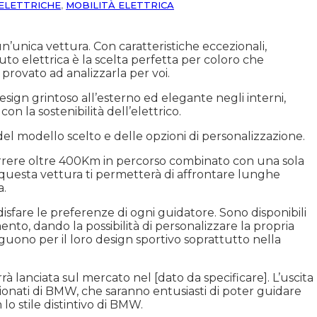
ELETTRICHE
,
MOBILITÀ ELETTRICA
n’unica vettura. Con caratteristiche eccezionali,
to elettrica è la scelta perfetta per coloro che
provato ad analizzarla per voi.
esign grintoso all’esterno ed elegante negli interni,
n la sostenibilità dell’elettrico.
el modello scelto e delle opzioni di personalizzazione.
rrere oltre 400Km in percorso combinato con una sola
, questa vettura ti permetterà di affrontare lunghe
a.
sfare le preferenze di ogni guidatore. Sono disponibili
mento, dando la possibilità di personalizzare la propria
nguono per il loro design sportivo soprattutto nella
à lanciata sul mercato nel [dato da specificare]. L’uscita
sionati di BMW, che saranno entusiasti di poter guidare
o stile distintivo di BMW.