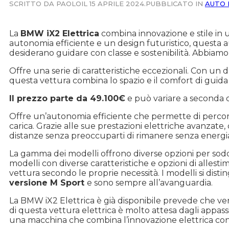
SCRITTO DA PAOLO
IL 15 APRILE 2024.
PUBBLICATO IN
AUTO 
La
BMW iX2 Elettrica
combina innovazione e stile in u
autonomia efficiente e un design futuristico, questa au
desiderano guidare con classe e sostenibilità. Abbiamo 
Offre una serie di caratteristiche eccezionali. Con un d
questa vettura combina lo spazio e il comfort di guida co
Il prezzo parte da 49.100€
e può variare a seconda d
Offre un’autonomia efficiente che permette di perco
carica. Grazie alle sue prestazioni elettriche avanzate
distanze senza preoccuparti di rimanere senza energi
La gamma dei modelli offrono diverse opzioni per soddi
modelli con diverse caratteristiche e opzioni di allesti
vettura secondo le proprie necessità. I modelli si disti
versione M Sport
e sono sempre all’avanguardia.
La BMW iX2 Elettrica è già disponibile prevede che verr
di questa vettura elettrica è molto attesa dagli appas
una macchina che combina l’innovazione elettrica con l