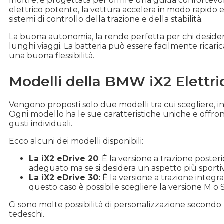
Inoltre, è progettata per offrire una guida conforte
elettrico potente, la vettura accelera in modo rapido e s
sistemi di controllo della trazione e della stabilità.
La buona autonomia, la rende perfetta per chi desidera
lunghi viaggi. La batteria può essere facilmente ricaric
una buona flessibilità.
Modelli della BMW iX2 Elettri
Vengono proposti solo due modelli tra cui scegliere, in
Ogni modello ha le sue caratteristiche uniche e offrono
gusti individuali.
Ecco alcuni dei modelli disponibili:
La iX2 eDrive 20
: È la versione a trazione poster
adeguato ma se si desidera un aspetto più sporti
La iX2 eDrive 30:
È la versione a trazione integr
questo caso è possibile scegliere la versione M o 
Ci sono molte possibilità di personalizzazione second
tedeschi.