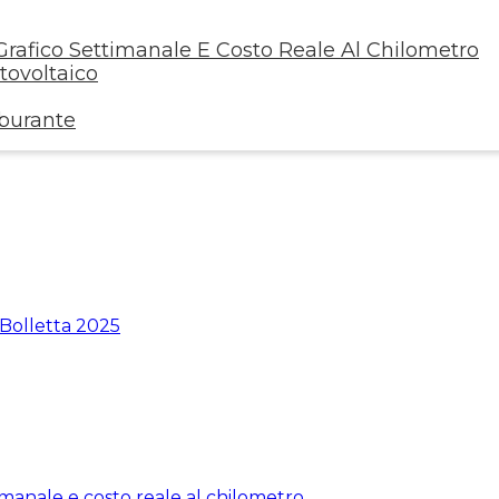
rafico Settimanale E Costo Reale Al Chilometro
ovoltaico
rburante
 Bolletta 2025
manale e costo reale al chilometro