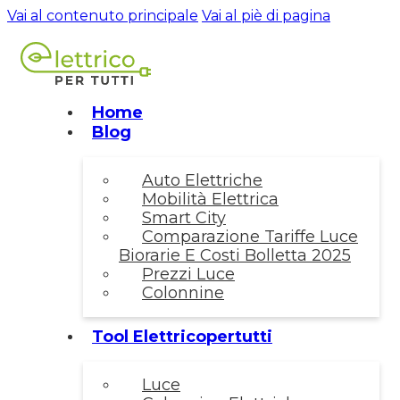
Vai al contenuto principale
Vai al piè di pagina
Home
Blog
Auto Elettriche
Mobilità Elettrica
Smart City
Comparazione Tariffe Luce
Biorarie E Costi Bolletta 2025
Prezzi Luce
Colonnine
Tool Elettricopertutti
Luce