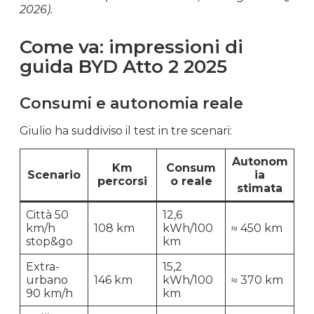
2026).
Come va: impressioni di
guida BYD Atto 2 2025
Consumi e autonomia reale
Giulio ha suddiviso il test in tre scenari:
Autonom
Km
Consum
Scenario
ia
percorsi
o reale
stimata
Città 50
12,6
km/h
108 km
kWh/100
≈ 450 km
stop&go
km
Extra-
15,2
urbano
146 km
kWh/100
≈ 370 km
90 km/h
km