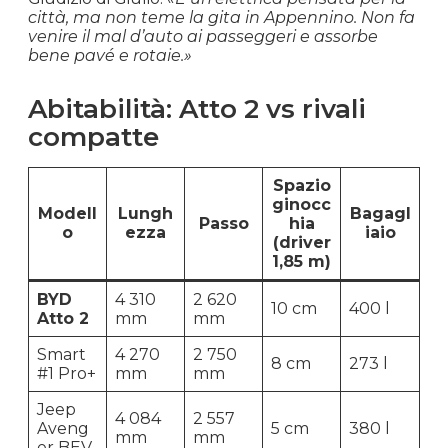
città, ma non teme la gita in Appennino. Non fa
venire il mal d’auto ai passeggeri e assorbe
bene pavé e rotaie.»
Abitabilità: Atto 2 vs rivali
compatte
Spazio
ginocc
Modell
Lungh
Bagagl
Passo
hia
o
ezza
iaio
(driver
1,85 m)
BYD
4 310
2 620
10 cm
400 l
Atto 2
mm
mm
Smart
4 270
2 750
8 cm
273 l
#1 Pro+
mm
mm
Jeep
4 084
2 557
Aveng
5 cm
380 l
mm
mm
er BEV