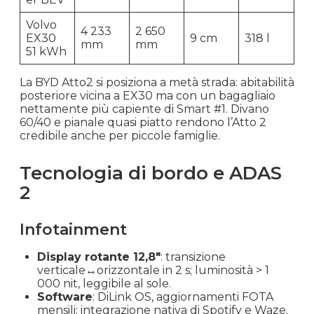
Volvo
4 233
2 650
EX30
9 cm
318 l
mm
mm
51 kWh
La BYD Atto2 si posiziona a metà strada: abitabilità
posteriore vicina a EX30 ma con un bagagliaio
nettamente più capiente di Smart #1. Divano
60/40 e pianale quasi piatto rendono l’Atto 2
credibile anche per piccole famiglie.
Tecnologia di bordo e ADAS
2
Infotainment
Display rotante 12,8″
: transizione
verticale↔orizzontale in 2 s; luminosità > 1
000 nit, leggibile al sole.
Software
: DiLink OS, aggiornamenti FOTA
mensili; integrazione nativa di Spotify e Waze.