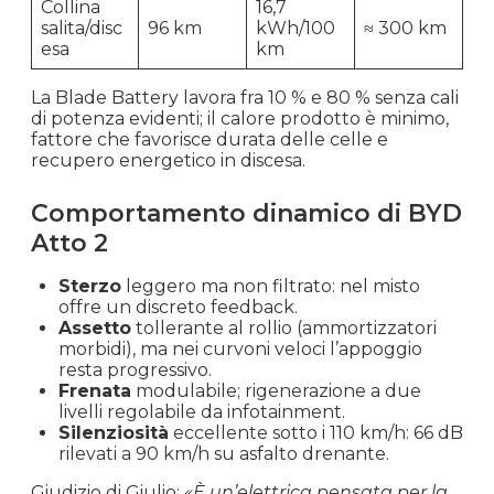
Collina
16,7
salita/disc
96 km
kWh/100
≈ 300 km
esa
km
La Blade Battery lavora fra 10 % e 80 % senza cali
di potenza evidenti; il calore prodotto è minimo,
fattore che favorisce durata delle celle e
recupero energetico in discesa.
Comportamento dinamico di BYD
Atto 2
Sterzo
leggero ma non filtrato: nel misto
offre un discreto feedback.
Assetto
tollerante al rollio (ammortizzatori
morbidi), ma nei curvoni veloci l’appoggio
resta progressivo.
Frenata
modulabile; rigenerazione a due
livelli regolabile da infotainment.
Silenziosità
eccellente sotto i 110 km/h: 66 dB
rilevati a 90 km/h su asfalto drenante.
Giudizio di Giulio:
«È un’elettrica pensata per la