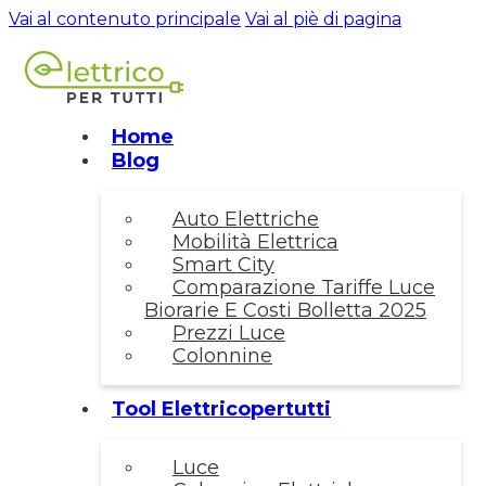
Vai al contenuto principale
Vai al piè di pagina
Home
Blog
Auto Elettriche
Mobilità Elettrica
Smart City
Comparazione Tariffe Luce
Biorarie E Costi Bolletta 2025
Prezzi Luce
Colonnine
Tool Elettricopertutti
Luce