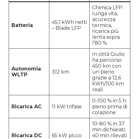
Chimica LFP:
lunga vita,
sicurezza
45,1 kWh netti
Batteria
termica,
– Blade LFP
ricarica più
lenta sopra
l’80 %
In città Giulio
ha percorso
450 km con
Autonomia
312 km
un pieno
WLTP
grazie a 12,6
kWh/100 km
reali
0-100 % in 5 h:
Ricarica AC
11 kW trifase
pieno prima di
colazione
10-80 % in 37
min dichiarati;
Ricarica DC
65 kW picco
40 min rilevati