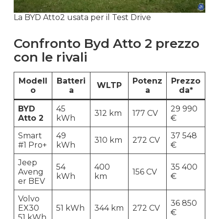
La BYD Atto2 usata per il Test Drive
Confronto Byd Atto 2 prezzo
con le rivali
Modell
Batteri
Potenz
Prezzo
WLTP
o
a
a
da*
BYD
45
29 990
312 km
177 CV
Atto 2
kWh
€
Smart
49
37 548
310 km
272 CV
#1 Pro+
kWh
€
Jeep
54
400
35 400
Aveng
156 CV
kWh
km
€
er BEV
Volvo
36 850
EX30
51 kWh
344 km
272 CV
€
51 kWh