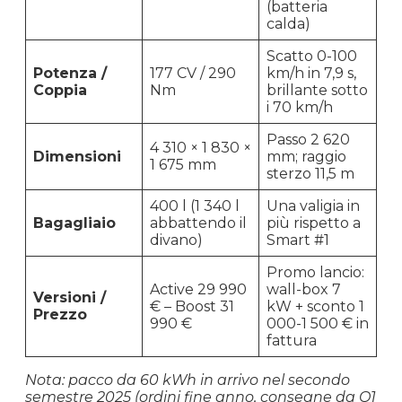
(batteria
calda)
Scatto 0-100
Potenza /
177 CV / 290
km/h in 7,9 s,
Coppia
Nm
brillante sotto
i 70 km/h
Passo 2 620
4 310 × 1 830 ×
Dimensioni
mm; raggio
1 675 mm
sterzo 11,5 m
400 l (1 340 l
Una valigia in
Bagagliaio
abbattendo il
più rispetto a
divano)
Smart #1
Promo lancio:
Active 29 990
wall-box 7
Versioni /
€ – Boost 31
kW + sconto 1
Prezzo
990 €
000-1 500 € in
fattura
Nota: pacco da 60 kWh in arrivo nel secondo
semestre 2025 (ordini fine anno, consegne da Q1