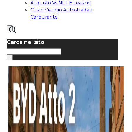
Acquisto Vs NLT E Leasing
Costo Viaggio Autostrada +
Carburante
Cerca nel sito
Cerca
×