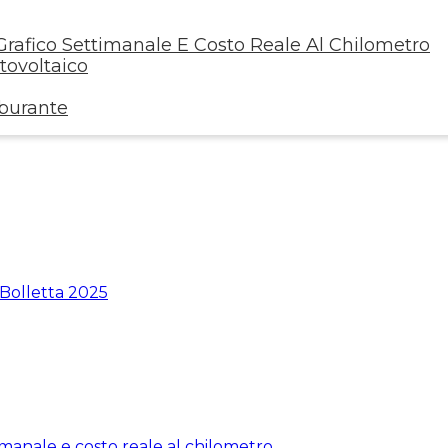
rafico Settimanale E Costo Reale Al Chilometro
ovoltaico
rburante
 Bolletta 2025
manale e costo reale al chilometro