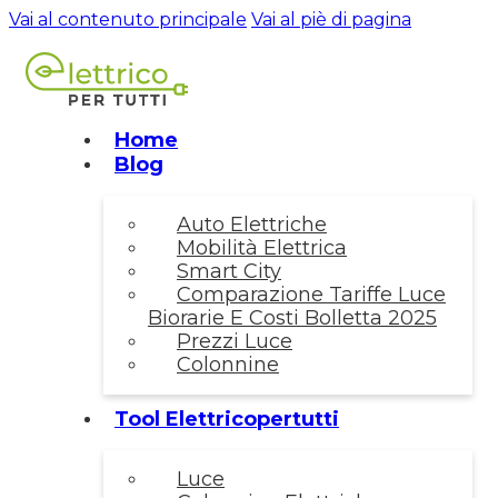
Vai al contenuto principale
Vai al piè di pagina
Home
Blog
Auto Elettriche
Mobilità Elettrica
Smart City
Comparazione Tariffe Luce
Biorarie E Costi Bolletta 2025
Prezzi Luce
Colonnine
Tool Elettricopertutti
Luce