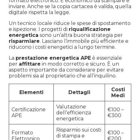
formato elettronico. È economico da stampare e
inviare. Anche se la copia cartacea è valida, quella
digitale rispetta la legge.
Un tecnico locale riduce le spese di spostamento
e ispezione. I progetti di
riqualificazione
energetica
sono un’altra buona strategia per
risparmiare
. Lasciano l’immobile più efficiente e
riducono i costi energetici a lungo termine.
La
prestazione energetica APE
è essenziale
per
affittare
in modo corretto e sicuro. È un
aspetto importante da considerare per evitare
problemi sia al proprietario che all’inquilino.
Costi
Elementi
Dettagli
Medi
Valutazione
Certificazione
€100 –
dell’efficienza
APE
€300
energetica
Risparmio sui costi
Formato
€100 –
di stampa e
Elettronico
€200