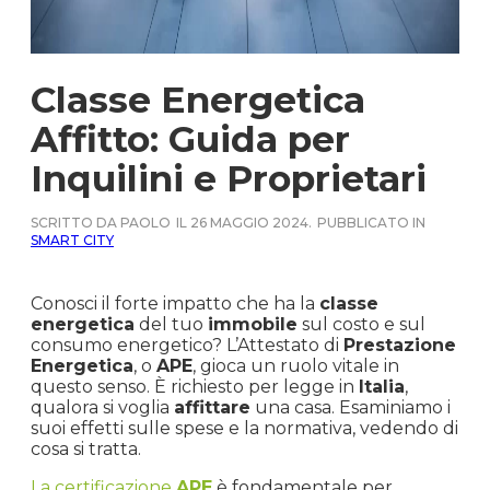
Classe Energetica
Affitto: Guida per
Inquilini e Proprietari
SCRITTO DA PAOLO
IL 26 MAGGIO 2024.
PUBBLICATO IN
SMART CITY
Conosci il forte impatto che ha la
classe
energetica
del tuo
immobile
sul costo e sul
consumo energetico? L’Attestato di
Prestazione
Energetica
, o
APE
, gioca un ruolo vitale in
questo senso. È richiesto per legge in
Italia
,
qualora si voglia
affittare
una casa. Esaminiamo i
suoi effetti sulle spese e la normativa, vedendo di
cosa si tratta.
La certificazione
APE
è fondamentale per