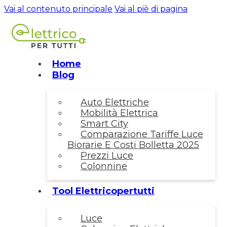
Vai al contenuto principale
Vai al piè di pagina
Home
Blog
Auto Elettriche
Mobilità Elettrica
Smart City
Comparazione Tariffe Luce
Biorarie E Costi Bolletta 2025
Prezzi Luce
Colonnine
Tool Elettricopertutti
Luce