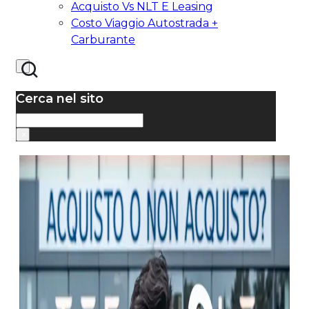
Acquisto Vs NLT E Leasing
Costo Viaggio Autostrada +
Carburante
Cerca nel sito
Cerca
×