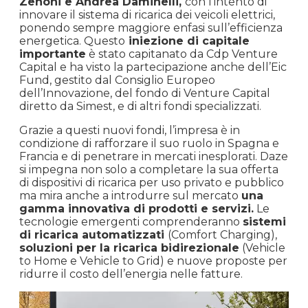
Zenoni e Andrea Daminelli,
con l’intento di
innovare il sistema di ricarica dei veicoli elettrici,
ponendo sempre maggiore enfasi sull’efficienza
energetica. Questo
iniezione di capitale
importante
è stato capitanato da Cdp Venture
Capital e ha visto la partecipazione anche dell’Eic
Fund, gestito dal Consiglio Europeo
dell’Innovazione, del fondo di Venture Capital
diretto da Simest, e di altri fondi specializzati.
Grazie a questi nuovi fondi, l’impresa è in
condizione di rafforzare il suo ruolo in Spagna e
Francia e di penetrare in mercati inesplorati. Daze
si impegna non solo a completare la sua offerta
di dispositivi di ricarica per uso privato e pubblico
ma mira anche a introdurre sul mercato
una
gamma innovativa di prodotti e servizi.
Le
tecnologie emergenti comprenderanno
sistemi
di ricarica automatizzati
(Comfort Charging),
soluzioni per la ricarica bidirezionale
(Vehicle
to Home e Vehicle to Grid) e nuove proposte per
ridurre il costo dell’energia nelle fatture.