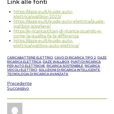
Link alle fonti
https://daze.eu/it/guide-auto-
elettrica/wallbox-2023/
https://daze.eu/it/guide-auto-elettrica/quale-
wallbox-scegliere/
https://e-ricarica.it/cavi-di-ricarica-quando-e-
come-la-qualita-fa-la-differenza
https://daze.eu/it/guide-auto-
elettrica/wallbox-auto-elettrica/
CARICABATTERIE ELETTRICI
,
CAVO DI RICARICA TIPO 2
,
DAZE
RICARICA ELETTRICA
,
DAZE WALLBOX
,
PUNTI DI RICARICA
PER AUTO ELETTRICHE
,
RICARICA SOSTENIBILE
,
RICARICA
VEICOLI ELETTRICI
,
SOLUZIONI DI RICARICA INTELLIGENTE
,
TECNOLOGIA DI RICARICA AVANZATA
Precedente
Successivo