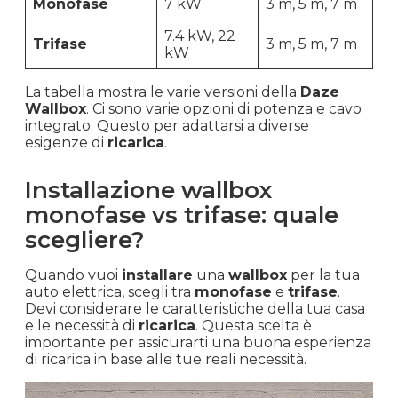
Monofase
7 kW
3 m, 5 m, 7 m
7.4 kW, 22
Trifase
3 m, 5 m, 7 m
kW
La tabella mostra le varie versioni della
Daze
Wallbox
. Ci sono varie opzioni di potenza e cavo
integrato. Questo per adattarsi a diverse
esigenze di
ricarica
.
Installazione wallbox
monofase vs trifase: quale
scegliere?
Quando vuoi
installare
una
wallbox
per la tua
auto elettrica, scegli tra
monofase
e
trifase
.
Devi considerare le caratteristiche della tua casa
e le necessità di
ricarica
. Questa scelta è
importante per assicurarti una buona esperienza
di ricarica in base alle tue reali necessità.