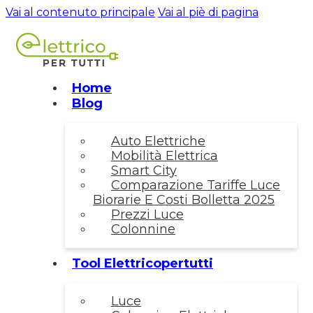
Vai al contenuto principale
Vai al piè di pagina
Home
Blog
Auto Elettriche
Mobilità Elettrica
Smart City
Comparazione Tariffe Luce
Biorarie E Costi Bolletta 2025
Prezzi Luce
Colonnine
Tool Elettricopertutti
Luce