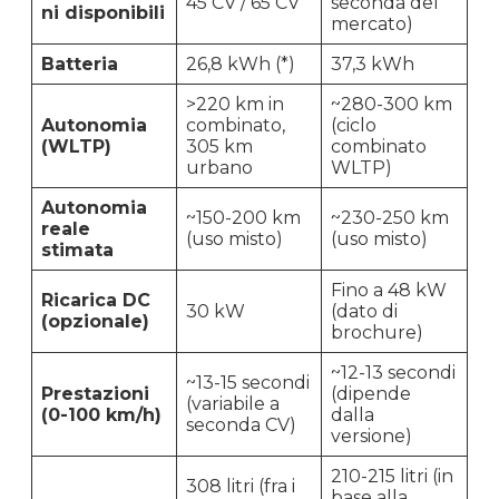
45 CV / 65 CV
seconda del
ni disponibili
mercato)
Batteria
26,8 kWh (*)
37,3 kWh
>220 km in
~280-300 km
Autonomia
combinato,
(ciclo
(WLTP)
305 km
combinato
urbano
WLTP)
Autonomia
~150-200 km
~230-250 km
reale
(uso misto)
(uso misto)
stimata
Fino a 48 kW
Ricarica DC
30 kW
(dato di
(opzionale)
brochure)
~12-13 secondi
~13-15 secondi
Prestazioni
(dipende
(variabile a
(0-100 km/h)
dalla
seconda CV)
versione)
210-215 litri (in
308 litri (fra i
base alla