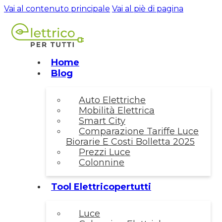
Vai al contenuto principale
Vai al piè di pagina
Home
Blog
Auto Elettriche
Mobilità Elettrica
Smart City
Comparazione Tariffe Luce
Biorarie E Costi Bolletta 2025
Prezzi Luce
Colonnine
Tool Elettricopertutti
Luce