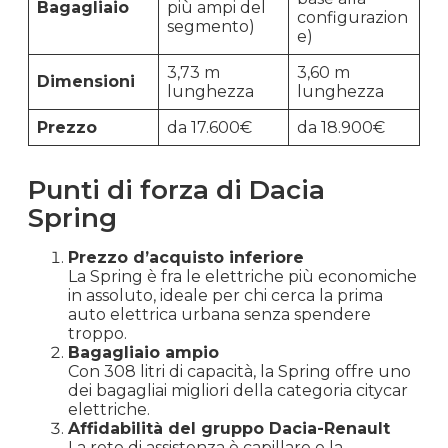
Bagagliaio
più ampi del
configurazion
segmento)
e)
3,73 m
3,60 m
Dimensioni
lunghezza
lunghezza
Prezzo
da 17.600€
da 18.900€
Punti di forza di Dacia
Spring
Prezzo d’acquisto inferiore
La Spring è fra le elettriche più economiche
in assoluto, ideale per chi cerca la prima
auto elettrica urbana senza spendere
troppo.
Bagagliaio ampio
Con 308 litri di capacità, la Spring offre uno
dei bagagliai migliori della categoria citycar
elettriche.
Affidabilità del gruppo Dacia-Renault
La rete di assistenza è capillare e la