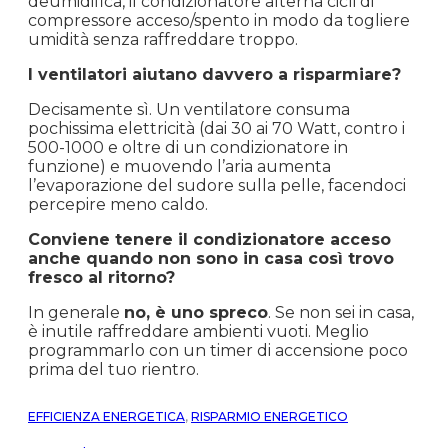
deumidifica, il condizionatore alterna cicli di
compressore acceso/spento in modo da togliere
umidità senza raffreddare troppo.
I ventilatori aiutano davvero a risparmiare?
Decisamente sì. Un ventilatore consuma
pochissima elettricità (dai 30 ai 70 Watt, contro i
500-1000 e oltre di un condizionatore in
funzione) e muovendo l’aria aumenta
l’evaporazione del sudore sulla pelle, facendoci
percepire meno caldo.
Conviene tenere il condizionatore acceso
anche quando non sono in casa così trovo
fresco al ritorno?
In generale
no, è uno spreco
. Se non sei in casa,
è inutile raffreddare ambienti vuoti. Meglio
programmarlo con un timer di accensione poco
prima del tuo rientro.
EFFICIENZA ENERGETICA
,
RISPARMIO ENERGETICO