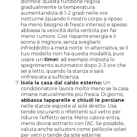
dormire: questa funzione regola
gradualmente la temperatura
aumentandola di 1-2 gradi nelle ore
notturne (quando il nostro corpo a riposo
ha meno bisogno di fresco intenso) e spesso
abbassa la velocità della ventola per far
meno rumore. Così risparmi energia e il
sonno è migliore, senza svegliarti
infreddolito a metà notte. In alternativa, se il
tuo modello non ha questa modalità, puoi
usare un
timer
: ad esempio imposta lo
spegnimento automatico dopo 2-3 ore che
sei a letto, quando la stanza si sarà
rinfrescata a sufficienza.
Isola la casa dal caldo esterno:
Un
condizionatore lavora molto meno se la casa
rimane naturalmente più fresca. Di giorno,
abbassa tapparelle e chiudi le persiane
nelle stanze esposte al sole diretto. Usa
tende oscuranti o riflettenti sul vetro per
ridurre l’effetto serra. Meno calore entra,
meno dovrai sottrarlo con l’AC. Se possibile,
valuta anche soluzioni come pellicole solari
per vetri o tende da sole esterne: