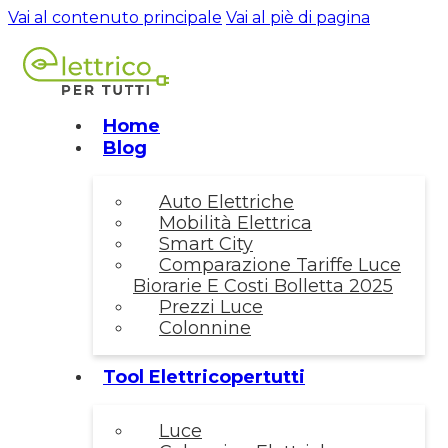
Vai al contenuto principale
Vai al piè di pagina
Home
Blog
Auto Elettriche
Mobilità Elettrica
Smart City
Comparazione Tariffe Luce
Biorarie E Costi Bolletta 2025
Prezzi Luce
Colonnine
Tool Elettricopertutti
Luce