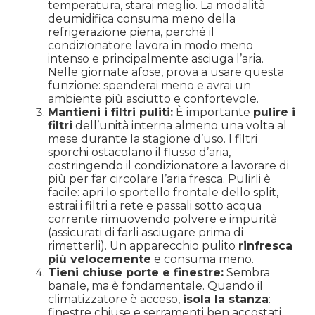
temperatura, starai meglio. La modalità
deumidifica consuma meno della
refrigerazione piena, perché il
condizionatore lavora in modo meno
intenso e principalmente asciuga l’aria.
Nelle giornate afose, prova a usare questa
funzione: spenderai meno e avrai un
ambiente più asciutto e confortevole.
Mantieni i filtri puliti:
È importante
pulire i
filtri
dell’unità interna almeno una volta al
mese durante la stagione d’uso. I filtri
sporchi ostacolano il flusso d’aria,
costringendo il condizionatore a lavorare di
più per far circolare l’aria fresca. Pulirli è
facile: apri lo sportello frontale dello split,
estrai i filtri a rete e passali sotto acqua
corrente rimuovendo polvere e impurità
(assicurati di farli asciugare prima di
rimetterli). Un apparecchio pulito
rinfresca
più velocemente
e consuma meno.
Tieni chiuse porte e finestre:
Sembra
banale, ma è fondamentale. Quando il
climatizzatore è acceso,
isola la stanza
:
finestre chiuse e serramenti ben accostati,