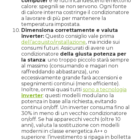
computer
e le luci incandescenti emettono
calore: spegnili se non servono. Ogni fonte
di calore interna costringe il condizionatore
a lavorare di più per mantenere la
temperatura impostata.
Dimensiona correttamente e valuta
inverter:
Questo consiglio vale prima
dell’acquisto/installazione
, ma incide sui
consumi futuri. Assicurati di avere un
condizionatore
della giusta potenza per
la stanza
: uno troppo piccolo starà sempre
al massimo (consumando e magari non
raffreddando abbastanza), uno
eccessivamente grande farà accensioni e
spegnimenti continui (meno efficiente).
Inoltre, ormai quasi tutti
sono a tecnologia
inverter
: questi modelli modulano la
potenza in base alla richiesta, evitando
continui on/off. Un inverter consuma fino al
30% in meno di un vecchio condizionatore
on/off. Se hai apparecchi vecchi (oltre 10
anni), valuta la sostituzione con modelli
moderni in classe energetica A++ o
superiore: l’investimento si ripaga in bolletta