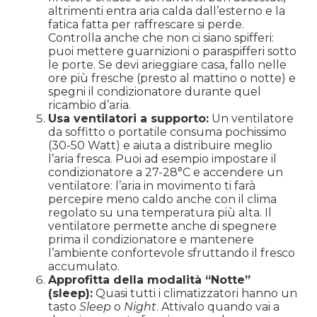
altrimenti entra aria calda dall’esterno e la
fatica fatta per raffrescare si perde.
Controlla anche che non ci siano spifferi:
puoi mettere guarnizioni o paraspifferi sotto
le porte. Se devi arieggiare casa, fallo nelle
ore più fresche (presto al mattino o notte) e
spegni il condizionatore durante quel
ricambio d’aria.
Usa ventilatori a supporto:
Un ventilatore
da soffitto o portatile consuma pochissimo
(30-50 Watt) e aiuta a distribuire meglio
l’aria fresca. Puoi ad esempio impostare il
condizionatore a 27-28°C e accendere un
ventilatore: l’aria in movimento ti farà
percepire meno caldo anche con il clima
regolato su una temperatura più alta. Il
ventilatore permette anche di spegnere
prima il condizionatore e mantenere
l’ambiente confortevole sfruttando il fresco
accumulato.
Approfitta della modalità “Notte”
(sleep):
Quasi tutti i climatizzatori hanno un
tasto
Sleep
o
Night
. Attivalo quando vai a