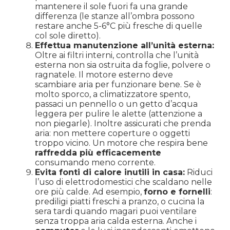
mantenere il sole fuori fa una grande
differenza (le stanze all’ombra possono
restare anche 5-6°C più fresche di quelle
col sole diretto).
Effettua manutenzione all’unità esterna:
Oltre ai filtri interni, controlla che l’unità
esterna non sia ostruita da foglie, polvere o
ragnatele. Il motore esterno deve
scambiare aria per funzionare bene. Se è
molto sporco, a climatizzatore spento,
passaci un pennello o un getto d’acqua
leggera per pulire le alette (attenzione a
non piegarle). Inoltre assicurati che prenda
aria: non mettere coperture o oggetti
troppo vicino. Un motore che respira bene
raffredda più efficacemente
consumando meno corrente.
Evita fonti di calore inutili in casa:
Riduci
l’uso di elettrodomestici che scaldano nelle
ore più calde. Ad esempio,
forno e fornelli
:
prediligi piatti freschi a pranzo, o cucina la
sera tardi quando magari puoi ventilare
senza troppa aria calda esterna. Anche i