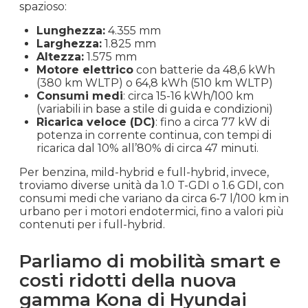
spazioso:
Lunghezza:
4.355 mm
Larghezza:
1.825 mm
Altezza:
1.575 mm
Motore elettrico
con batterie da 48,6 kWh
(380 km WLTP) o 64,8 kWh (510 km WLTP)
Consumi medi
: circa 15-16 kWh/100 km
(variabili in base a stile di guida e condizioni)
Ricarica veloce (DC)
: fino a circa 77 kW di
potenza in corrente continua, con tempi di
ricarica dal 10% all’80% di circa 47 minuti.
Per benzina, mild-hybrid e full-hybrid, invece,
troviamo diverse unità da 1.0 T-GDI o 1.6 GDI, con
consumi medi che variano da circa 6-7 l/100 km in
urbano per i motori endotermici, fino a valori più
contenuti per i full-hybrid.
Parliamo di mobilità smart e
costi ridotti della nuova
gamma Kona di Hyundai