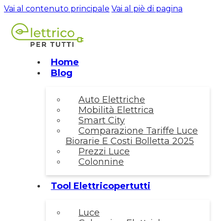
Vai al contenuto principale
Vai al piè di pagina
Home
Blog
Auto Elettriche
Mobilità Elettrica
Smart City
Comparazione Tariffe Luce
Biorarie E Costi Bolletta 2025
Prezzi Luce
Colonnine
Tool Elettricopertutti
Luce