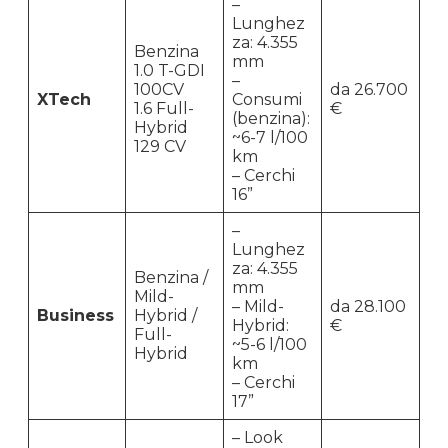
–
Lunghez
za: 4.355
Benzina
mm
1.0 T-GDI
–
100CV
da 26.700
XTech
Consumi
1.6 Full-
€
(benzina):
Hybrid
~6-7 l/100
129 CV
km
– Cerchi
16”
–
Lunghez
za: 4.355
Benzina /
mm
Mild-
– Mild-
da 28.100
Business
Hybrid /
Hybrid:
€
Full-
~5-6 l/100
Hybrid
km
– Cerchi
17”
– Look