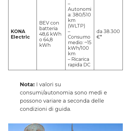
–
Autonomi
a: 380/510
km
BEV con
(WLTP)
batteria
KONA
–
da 38.300
48,6 kWh
Electric
Consumo
€*
o 64,8
medio: ~15
kWh
kWh/100
km
– Ricarica
rapida DC
Nota:
I valori su
consumi/autonomia sono medi e
possono variare a seconda delle
condizioni di guida.