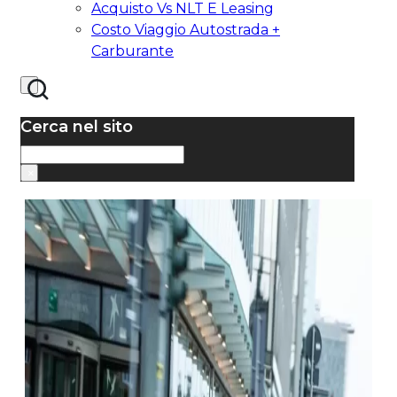
Acquisto Vs NLT E Leasing
Costo Viaggio Autostrada +
Carburante
Cerca nel sito
Cerca
×