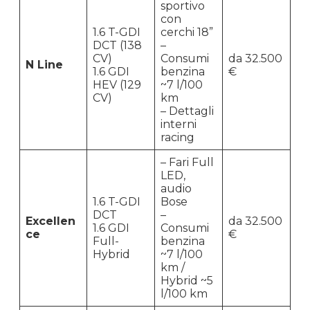
sportivo
con
1.6 T-GDI
cerchi 18”
DCT (138
–
CV)
Consumi
da 32.500
N Line
1.6 GDI
benzina
€
HEV (129
~7 l/100
CV)
km
– Dettagli
interni
racing
– Fari Full
LED,
audio
1.6 T-GDI
Bose
DCT
–
Excellen
da 32.500
1.6 GDI
Consumi
ce
€
Full-
benzina
Hybrid
~7 l/100
km /
Hybrid ~5
l/100 km