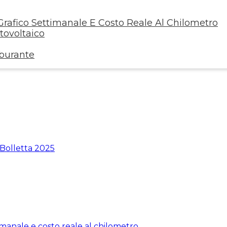
rafico Settimanale E Costo Reale Al Chilometro
ovoltaico
rburante
 Bolletta 2025
manale e costo reale al chilometro