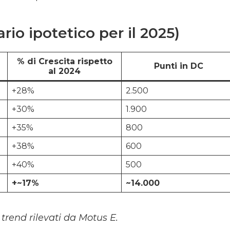
ario ipotetico per il 2025)
% di Crescita rispetto
Punti in DC
al 2024
+28%
2.500
+30%
1.900
+35%
800
+38%
600
+40%
500
+~17%
~14.000
 trend rilevati da Motus E.