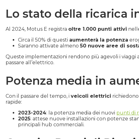
Lo stato della ricarica 
Al 2024, Motus E registra
oltre 1.000 punti attivi
nel
Circa il 50% di questi
aumenterà la potenza
erog
Saranno attivate almeno
50 nuove aree di sost
Queste implementazioni rendono più agevoli i viaggi a 
passare all’elettrico.
Potenza media in aum
Con il passare del tempo, i
veicoli elettrici
richiedono 
rapide:
2023-2024
: la potenza media dei nuovi
punti di 
2025
: attese nuove installazioni con potenze sta
principali hub commerciali.