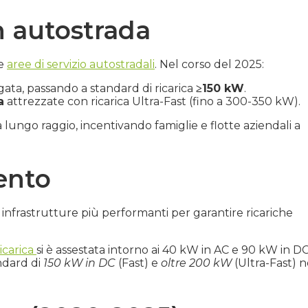
in autostrada
le
aree di servizio autostradali
. Nel corso del 2025:
ata, passando a standard di ricarica
≥150 kW
.
a
attrezzate con ricarica Ultra-Fast (fino a 300-350 kW).
lungo raggio, incentivando famiglie e flotte aziendali a
ento
infrastrutture più performanti per garantire ricariche
ricarica
si è assestata intorno ai 40 kW in AC e 90 kW in DC
ndard di
150 kW in DC
(Fast) e
oltre 200 kW
(Ultra-Fast) n