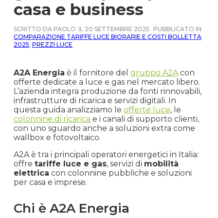
casa e business
SCRITTO DA PAOLO
IL 20 SETTEMBRE 2025.
PUBBLICATO IN
COMPARAZIONE TARIFFE LUCE BIORARIE E COSTI BOLLETTA
2025
,
PREZZI LUCE
A2A Energia
è il fornitore del
gruppo A2A
con
offerte dedicate a luce e gas nel mercato libero.
L’azienda integra produzione da fonti rinnovabili,
infrastrutture di ricarica e servizi digitali. In
questa guida analizziamo le
offerte luce
, le
colonnine di ricarica
e i canali di supporto clienti,
con uno sguardo anche a soluzioni extra come
wallbox e fotovoltaico.
A2A è tra i principali operatori energetici in Italia:
offre
tariffe luce e gas
, servizi di
mobilità
elettrica
con colonnine pubbliche e soluzioni
per casa e imprese.
Chi è A2A Energia