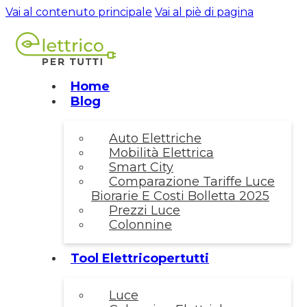
Vai al contenuto principale
Vai al piè di pagina
Home
Blog
Auto Elettriche
Mobilità Elettrica
Smart City
Comparazione Tariffe Luce
Biorarie E Costi Bolletta 2025
Prezzi Luce
Colonnine
Tool Elettricopertutti
Luce