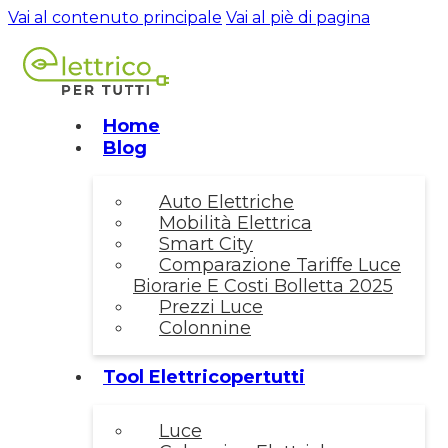
Vai al contenuto principale
Vai al piè di pagina
Home
Blog
Auto Elettriche
Mobilità Elettrica
Smart City
Comparazione Tariffe Luce
Biorarie E Costi Bolletta 2025
Prezzi Luce
Colonnine
Tool Elettricopertutti
Luce