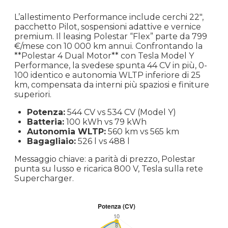
L’allestimento Performance include cerchi 22″,
pacchetto Pilot, sospensioni adattive e vernice
premium. Il leasing Polestar “Flex” parte da 799
€/mese con 10 000 km annui. Confrontando la
**Polestar 4 Dual Motor** con Tesla Model Y
Performance, la svedese spunta 44 CV in più, 0-
100 identico e autonomia WLTP inferiore di 25
km, compensata da interni più spaziosi e finiture
superiori.
Potenza:
544 CV vs 534 CV (Model Y)
Batteria:
100 kWh vs 79 kWh
Autonomia WLTP:
560 km vs 565 km
Bagagliaio:
526 l vs 488 l
Messaggio chiave: a parità di prezzo, Polestar
punta su lusso e ricarica 800 V, Tesla sulla rete
Supercharger.