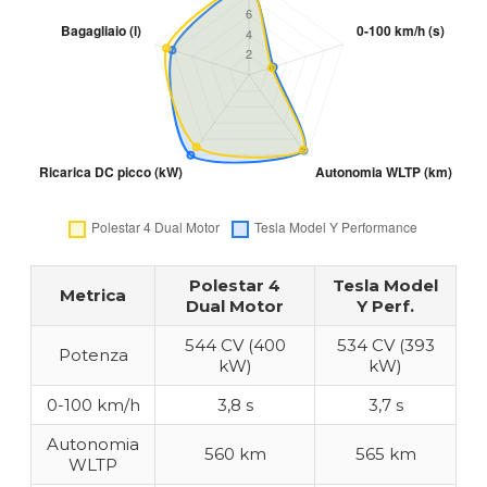
Polestar 4
Tesla Model
Metrica
Dual Motor
Y Perf.
544 CV (400
534 CV (393
Potenza
kW)
kW)
0-100 km/h
3,8 s
3,7 s
Autonomia
560 km
565 km
WLTP