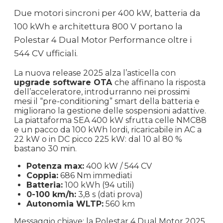
Due motori sincroni per 400 kW, batteria da
100 kWh e architettura 800 V portano la
Polestar 4 Dual Motor Performance oltre i
544 CV ufficiali.
La nuova release 2025 alza l’asticella con
upgrade software OTA
che affinano la risposta
dell’acceleratore, introdurranno nei prossimi
mesi il “pre-conditioning” smart della batteria e
migliorano la gestione delle sospensioni adattive.
La piattaforma SEA 400 kW sfrutta celle NMC88
e un pacco da 100 kWh lordi, ricaricabile in AC a
22 kW o in DC picco 225 kW: dal 10 al 80 %
bastano 30 min.
Potenza max:
400 kW / 544 CV
Coppia:
686 Nm immediati
Batteria:
100 kWh (94 utili)
0-100 km/h:
3,8 s (dati prova)
Autonomia WLTP:
560 km
Messaggio chiave: la Polestar 4 Dual Motor 2025