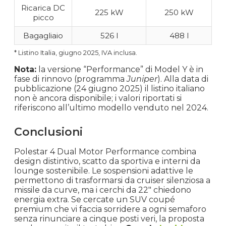
Ricarica DC
225 kW
250 kW
picco
Bagagliaio
526 l
488 l
* Listino Italia, giugno 2025, IVA inclusa.
Nota:
la versione “Performance” di Model Y è in
fase di rinnovo (programma
Juniper
). Alla data di
pubblicazione (24 giugno 2025) il listino italiano
non è ancora disponibile; i valori riportati si
riferiscono all’ultimo modello venduto nel 2024.
Conclusioni
Polestar 4 Dual Motor Performance combina
design distintivo, scatto da sportiva e interni da
lounge sostenibile. Le sospensioni adattive le
permettono di trasformarsi da cruiser silenziosa a
missile da curve, ma i cerchi da 22″ chiedono
energia extra. Se cercate un SUV coupé
premium che vi faccia sorridere a ogni semaforo
senza rinunciare a cinque posti veri, la proposta