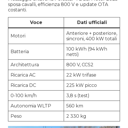
sposa cavalli, efficienza 800 V e update OTA
costanti.
Voce
Dati ufficiali
Anteriore + posteriore,
Motori
sincroni, 400 kW totali
100 kWh (94 kWh
Batteria
netti)
Architettura
800 V, CCS2
Ricarica AC
22 kW trifase
Ricarica DC
225 kW picco
0-100 km/h
3,8 s (test)
Autonomia WLTP
560 km
Peso
2 330 kg