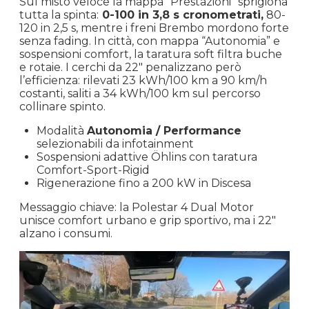
Sul misto veloce la mappa “Prestazioni” sprigiona
tutta la spinta:
0-100 in 3,8 s cronometrati,
80-
120 in 2,5 s, mentre i freni Brembo mordono forte
senza fading. In città, con mappa “Autonomia” e
sospensioni comfort, la taratura soft filtra buche
e rotaie. I cerchi da 22″ penalizzano però
l’efficienza: rilevati 23 kWh/100 km a 90 km/h
costanti, saliti a 34 kWh/100 km sul percorso
collinare spinto.
Modalità
Autonomia / Performance
selezionabili da infotainment
Sospensioni adattive Öhlins con taratura
Comfort-Sport-Rigid
Rigenerazione fino a 200 kW in Discesa
Messaggio chiave: la Polestar 4 Dual Motor
unisce comfort urbano e grip sportivo, ma i 22″
alzano i consumi.