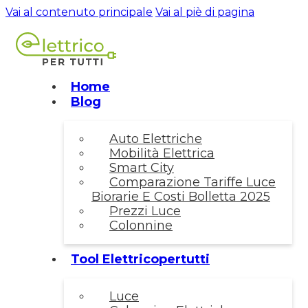
Vai al contenuto principale
Vai al piè di pagina
Home
Blog
Auto Elettriche
Mobilità Elettrica
Smart City
Comparazione Tariffe Luce
Biorarie E Costi Bolletta 2025
Prezzi Luce
Colonnine
Tool Elettricopertutti
Luce