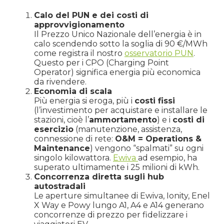
Calo del PUN e dei costi di
approvvigionamento
Il Prezzo Unico Nazionale dell’energia è in
calo scendendo sotto la soglia di 90 €/MWh
come registra il nostro
osservatorio PUN
.
Questo per i CPO (Charging Point
Operator) significa energia più economica
da rivendere.
Economia di scala
Più energia si eroga, più i
costi fissi
(l’investimento per acquistare e installare le
stazioni, cioè l’
ammortamento
) e i
costi di
esercizio
(manutenzione, assistenza,
connessione di rete:
O&M = Operations &
Maintenance
) vengono “spalmati” su ogni
singolo kilowattora.
Ewiva
ad esempio, ha
superato ultimamente i 25 milioni di kWh.
Concorrenza diretta sugli hub
autostradali
Le aperture simultanee di Ewiva, Ionity, Enel
X Way e Powy lungo A1, A4 e A14 generano
concorrenze di prezzo per fidelizzare i