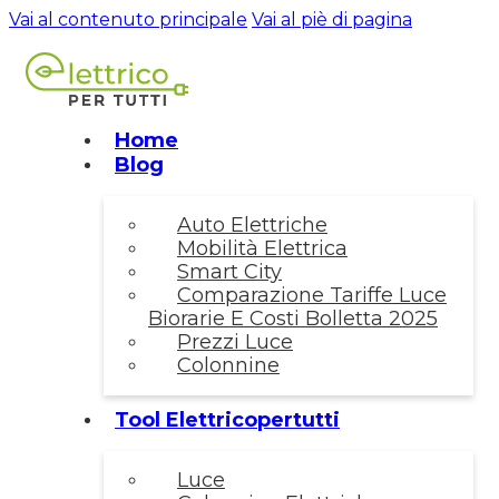
Vai al contenuto principale
Vai al piè di pagina
Home
Blog
Auto Elettriche
Mobilità Elettrica
Smart City
Comparazione Tariffe Luce
Biorarie E Costi Bolletta 2025
Prezzi Luce
Colonnine
Tool Elettricopertutti
Luce