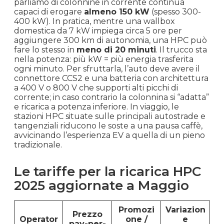
parliamo di colonnine in corrente continua
capaci di erogare
almeno 150 kW
(spesso 300-
400 kW). In pratica, mentre una wallbox
domestica da 7 kW impiega circa 5 ore per
aggiungere 300 km di autonomia, una HPC può
fare lo stesso in
meno di 20 minuti
. Il trucco sta
nella potenza: più kW = più energia trasferita
ogni minuto. Per sfruttarla, l’auto deve avere il
connettore CCS2 e una batteria con architettura
a 400 V o 800 V che supporti alti picchi di
corrente; in caso contrario la colonnina si “adatta”
e ricarica a potenza inferiore. In viaggio, le
stazioni HPC situate sulle principali autostrade e
tangenziali riducono le soste a una pausa caffè,
avvicinando l’esperienza EV a quella di un pieno
tradizionale.
Le tariffe per la ricarica HPC
2025 aggiornate a Maggio
Promozi
Variazion
Prezzo
Operator
one /
e
pay-per-