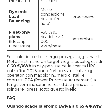
Plenitude)
notturni
Meno
Dynamic
congestione,
Load
progressivo
riduce fee
Balancing
“idle”
Fleet-only
–30 % su
plans
ricariche > 2
settembre
(Electrip
000
Fleet Pass)
kWh/mese
Se il calo del costo energia proseguirà, gli analisti
Motus-E stimano un target «soglia psicologica» di
0,60 €/kWh
in pay-per-use nella ricarica HPC
entro fine 2025 anno. Nel prossimo futuro gli
operatori con maggior numero di stalli e
contratti PPA (Power Purchase Agreement) a
lungo termine saranno i candidati principali a
spingere i prezzi sotto questo livello.
FAQ
Quando scade la promo Ewiva a 0,65 €/kWh?