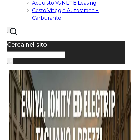
Acquisto Vs NLT E Leasing
Costo Viaggio Autostrada +
Carburante
Cerca nel sito
Cerca
×