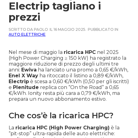
Electrip tagliano i
prezzi
SCRITTO DA PAOLO
IL 16 MAGGIO 2025.
PUBBLICATO IN
AUTO ELETTRICHE
Nel mese di maggio la
ricarica HPC
nel 2025
(High Power Charging ≥ 150 kW) ha registrato la
maggiore riduzione di prezzo degli ultimi tre
anni:
Ewiva
ha lanciato una promo a 0,65 €/kWh,
Enel X Way
ha ritoccato il listino a 0,89 €/kWh,
Electrip
è scesa a 0,60 €/kWh (0,50 per gli iscritti)
e
Plenitude
replica con “On the Road” a 0,65
€/kWh. Ionity resta più cara a 0,79 €/kWh, ma
prepara un nuovo abbonamento estivo.
Che cos’è la ricarica HPC?
La
ricarica HPC (High Power Charging)
è la
“pit-stop” ultra-rapida delle auto elettriche: