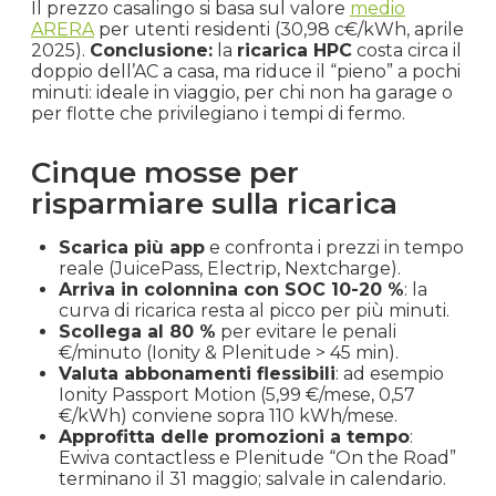
Il prezzo casalingo si basa sul valore
medio
ARERA
per utenti residenti (30,98 c€/kWh, aprile
2025).
Conclusione:
la
ricarica HPC
costa circa il
doppio dell’AC a casa, ma riduce il “pieno” a pochi
minuti: ideale in viaggio, per chi non ha garage o
per flotte che privilegiano i tempi di fermo.
Cinque mosse per
risparmiare sulla ricarica
Scarica più app
e confronta i prezzi in tempo
reale (JuicePass, Electrip, Nextcharge).
Arriva in colonnina con SOC 10-20 %
: la
curva di ricarica resta al picco per più minuti.
Scollega al 80 %
per evitare le penali
€/minuto (Ionity & Plenitude > 45 min).
Valuta abbonamenti flessibili
: ad esempio
Ionity Passport Motion (5,99 €/mese, 0,57
€/kWh) conviene sopra 110 kWh/mese.
Approfitta delle promozioni a tempo
:
Ewiva contactless e Plenitude “On the Road”
terminano il 31 maggio; salvale in calendario.