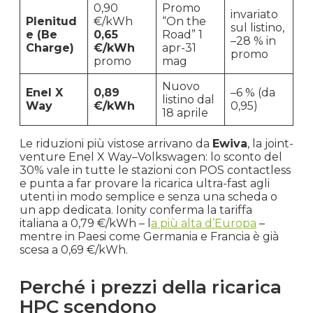
0,90
Promo
invariato
Plenitud
€/kWh
“On the
sul listino,
e (Be
0,65
Road” 1
–28 % in
Charge)
€/kWh
apr-31
promo
promo
mag
Nuovo
Enel X
0,89
–6 % (da
listino dal
Way
€/kWh
0,95)
18 aprile
Le riduzioni più vistose arrivano da
Ewiva
, la joint-
venture Enel X Way–Volkswagen: lo sconto del
30% vale in tutte le stazioni con POS contactless
e punta a far provare la ricarica ultra-fast agli
utenti in modo semplice e senza una scheda o
un app dedicata. Ionity conferma la tariffa
italiana a 0,79 €/kWh – l
a più alta d’Europa
–
mentre in Paesi come Germania e Francia è già
scesa a 0,69 €/kWh.
Perché i prezzi della ricarica
HPC scendono