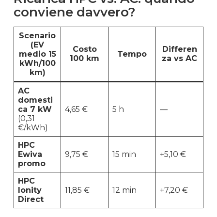
conviene davvero?
Scenario
(EV
Costo
Differen
medio 15
Tempo
100 km
za vs AC
kWh/100
km)
AC
domesti
ca 7 kW
4,65 €
5 h
—
(0,31
€/kWh)
HPC
Ewiva
9,75 €
15 min
+5,10 €
promo
HPC
Ionity
11,85 €
12 min
+7,20 €
Direct