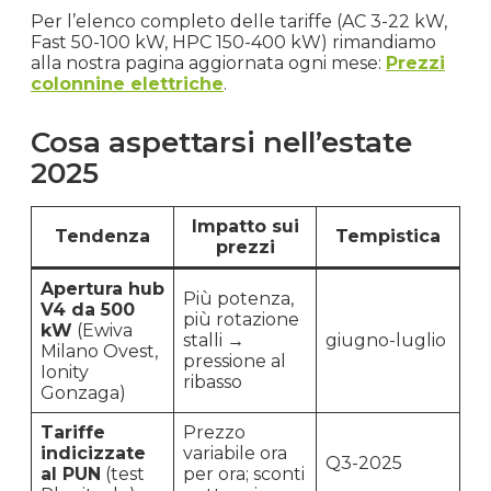
Per l’elenco completo delle tariffe (AC 3-22 kW,
Fast 50-100 kW, HPC 150-400 kW) rimandiamo
alla nostra pagina aggiornata ogni mese:
Prezzi
colonnine elettriche
.
Cosa aspettarsi nell’estate
2025
Impatto sui
Tendenza
Tempistica
prezzi
Apertura hub
Più potenza,
V4 da 500
più rotazione
kW
(Ewiva
stalli →
giugno-luglio
Milano Ovest,
pressione al
Ionity
ribasso
Gonzaga)
Tariffe
Prezzo
indicizzate
variabile ora
Q3-2025
al PUN
(test
per ora; sconti