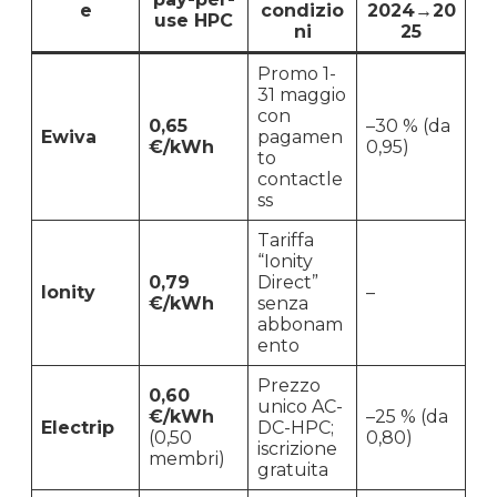
e
condizio
2024→20
use HPC
ni
25
Promo 1-
31 maggio
con
0,65
–30 % (da
Ewiva
pagamen
€/kWh
0,95)
to
contactle
ss
Tariffa
“Ionity
0,79
Direct”
Ionity
–
€/kWh
senza
abbonam
ento
Prezzo
0,60
unico AC-
€/kWh
–25 % (da
Electrip
DC-HPC;
(0,50
0,80)
iscrizione
membri)
gratuita