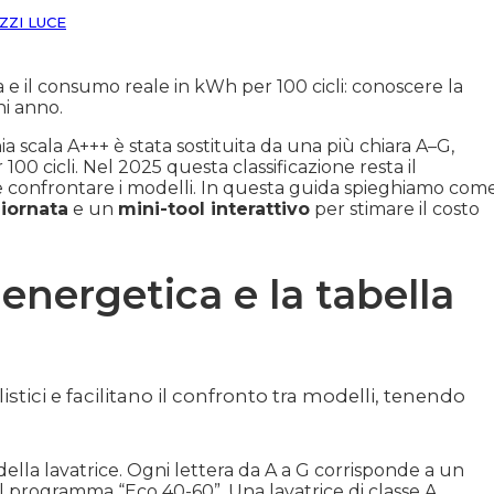
ZZI LUCE
za e il consumo reale in kWh per 100 cicli: conoscere la
ni anno.
 scala A+++ è stata sostituita da una più chiara A–G,
00 cicli. Nel 2025 questa classificazione resta il
ti e confrontare i modelli. In questa guida spieghiamo com
giornata
e un
mini-tool interattivo
per stimare il costo
energetica e la tabella
tici e facilitano il confronto tra modelli, tenendo
della lavatrice. Ogni lettera da A a G corrisponde a un
l programma “Eco 40-60”. Una lavatrice di classe A