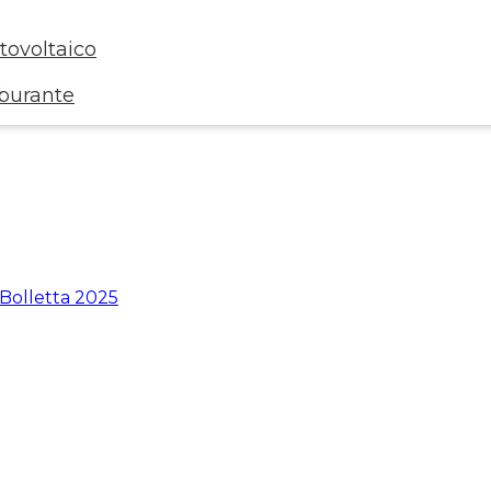
ovoltaico
rburante
 Bolletta 2025