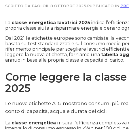
SCRITTO DA PAOLO
IL 8 OTTOBRE 2025.
PUBBLICATO IN
PRE
La
classe energetica lavatrici 2025
indica l’efficien
propria classe aiuta a risparmiare energia e denaro og
Dal 2021 le etichette europee sono cambiate: la vecchia
basata su test standardizzati e sul consumo medio per 1
riferimento principale per scegliere lavatrici efficien
leggere la nuova etichetta, forniamo una
tabella ag
annuo in base alla propria classe e capacità di carico.
Come leggere la classe 
2025
Le nuove etichette A–G mostrano consumi più realis
conto di capacità, acqua e durata dei cicli.
La
classe energetica
misura l’efficienza complessiva 
intervallo di consumo espresso in kWh per 100 cicli de