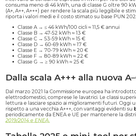
consuma meno di 46 kWh, una di classe G oltre 90 kWh.
(A+, A++, A+++) per rendere la scala più leggibile e sti
riporta i valori medi e il costo stimato su base PUN 20
Classe A → ≤ 46 kWh/100 cicli ≈ 11,5 € annui
Classe B → 47-52 kWh ≈ 13 €
Classe C → 53-59 kWh ≈ 15 €
Classe D → 60-69 kWh ≈ 17 €
Classe E → 70-79 kWh ≈ 20 €
Classe F → 80-89 kWh ≈ 22 €
Classe G → ≥ 90 kWh ≈ 25 €
Dalla scala A+++ alla nuova A
Dal marzo 2021 la Commissione europea ha introdott
elettrodomestici, comprese le lavatrici. Le classi superi
lettura e lasciare spazio ai miglioramenti futuri. Oggi
rispetto a una vecchia A+++, con vantaggi evidenti su
periodicamente da ENEA e UE per mantenere la distribu
2019/2014 e ENEA.
Tabella 2025 e mini-tool per 