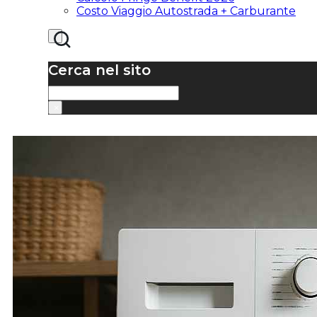
Costo Viaggio Autostrada + Carburante
Cerca nel sito
Cerca
×