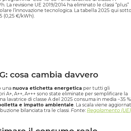
 La revisione UE 2019/2014 ha eliminato le classi “plus”
molare l’innovazione tecnologica. La tabella 2025 qui sott
25 (0,25 €/kWh).
–G: cosa cambia davvero
o una
nuova etichetta energetica
per tutti gli
ori A+, A++, A+++ sono state eliminate per semplificare la
 una lavatrice di classe A del 2025 consuma in media −35 %
bolletta e impatto ambientale
. La scala viene aggiorna
zione bilanciata tra le classi.
Fonte:
Regolamento (U
E
)
stimare il consumo reale