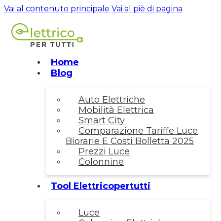
Vai al contenuto principale
Vai al piè di pagina
Home
Blog
Auto Elettriche
Mobilità Elettrica
Smart City
Comparazione Tariffe Luce
Biorarie E Costi Bolletta 2025
Prezzi Luce
Colonnine
Tool Elettricopertutti
Luce