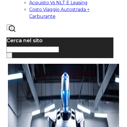
Acquisto Vs NLT E Leasing
Costo Viaggio Autostrada +
Carburante
Cerca nel sito
Cerca
×