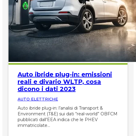
Auto ibride plug-in: emissioni
reali e divario WLTP, cosa
dicono i dati 2023
AUTO ELETTRICHE
Auto ibride plug-in: l’analisi di Transport &
Environment (T&E) sui dati “real-world” OBFCM
pubblicati dall’EEA indica che le PHEV
immatricolate…